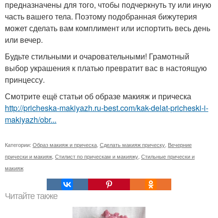
предназначены для того, чтобы подчеркнуть ту или иную
часть вашего тела. Поэтому подобранная бижутерия
может сделать вам комплимент или испортить весь день
или вечер.
Будьте стильными и очаровательными! Грамотный
выбор украшения к платью превратит вас в настоящую
принцессу.
Смотрите ещё статьи об образе макияж и прическа
http://pricheska-makiyazh.ru-best.com/kak-delat-pricheski-i-
makiyazh/obr...
Категории:
Образ макияж и прическа
,
Сделать макияж прическу
,
Вечерние
прически и макияж
,
Стилист по прическам и макияжу
,
Стильные прически и
макияж
Читайте также