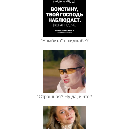
"Бомбита" в хиджабе?
"Страшная? Ну да, и что?