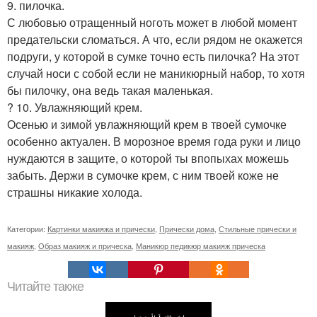
9. пилочка.
С любовью отращенный ноготь может в любой момент
предательски сломаться. А что, если рядом не окажется
подруги, у которой в сумке точно есть пилочка? На этот
случай носи с собой если не маникюрный набор, то хотя
бы пилочку, она ведь такая маленькая.
? 10. Увлажняющий крем.
Осенью и зимой увлажняющий крем в твоей сумочке
особенно актуален. В морозное время года руки и лицо
нуждаются в защите, о которой ты впопыхах можешь
забыть. Держи в сумочке крем, с ним твоей коже не
страшны никакие холода.
Категории:
Картинки макияжа и прически
,
Прически дома
,
Стильные прически и
макияж
,
Образ макияж и прическа
,
Маникюр педикюр макияж прическа
Читайте также