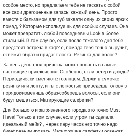
особое место, но предлагаем тебе не таскать с собой
все свои драгоценные запасы каждый день. Просто
вместе с бальзамом для губ захвати одну их своих ярких
помад, ? Которые используешь для особых случаев. Она
может превратить любой повседневны Look в более
стильный. В том случае, если после тяжелого дня тебе
предстоит встреча в каф? е, помада тебя точно выручит,
освежит образ и придаст лоска. Резинка для волос?
За весь день твоя прическа может попасть в самые
настоящие приключения. Особенно, если ветер и дождь?
Периодически сменяются солнцем. Держи в сумочке
резинку или ленту, и ты с легкостью приведешь голову в
порядок/изменишь образ/соберешь волосы, если они
будут мешаться. Матирующие салфетки?
Для большого и загрязненного города это точно Must
Have! Только в том случае, если утром ты сделала
идеальный мейк? , Через пару часов его точно надо
будет реанимировать. Матирующие салфетки освежат