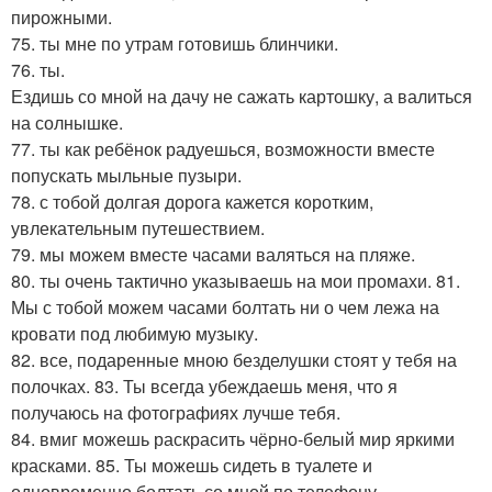
пирожными.
75. ты мне по утрам готовишь блинчики.
76. ты.
Ездишь со мной на дачу не сажать картошку, а валиться
на солнышке.
77. ты как ребёнок радуешься, возможности вместе
попускать мыльные пузыри.
78. с тобой долгая дорога кажется коротким,
увлекательным путешествием.
79. мы можем вместе часами валяться на пляже.
80. ты очень тактично указываешь на мои промахи. 81.
Мы с тобой можем часами болтать ни о чем лежа на
кровати под любимую музыку.
82. все, подаренные мною безделушки стоят у тебя на
полочках. 83. Ты всегда убеждаешь меня, что я
получаюсь на фотографиях лучше тебя.
84. вмиг можешь раскрасить чёрно-белый мир яркими
красками. 85. Ты можешь сидеть в туалете и
одновременно болтать со мной по телефону.