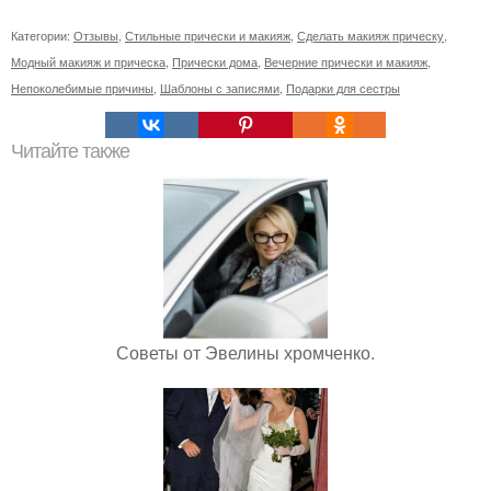
Категории:
Отзывы
,
Стильные прически и макияж
,
Сделать макияж прическу
,
Модный макияж и прическа
,
Прически дома
,
Вечерние прически и макияж
,
Непоколебимые причины
,
Шаблоны с записями
,
Подарки для сестры
Читайте также
Советы от Эвелины хромченко.