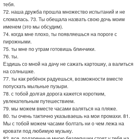
тебя.
72. наша дружба прошла множество испытаний и не
сломалась. 73. Ты обещала назвать свою дочь моим
именем (это мы обсудим).
74. когда мне плохо, ты появляешься на пороге с
пирожными.
75. ты мне по утрам готовишь блинчики.
76. ты.
Ездишь со мной на дачу не сажать картошку, а валиться
на солнышке.
77. ты как ребёнок радуешься, возможности вместе
попускать мыльные пузыри.
78. с тобой долгая дорога кажется коротким,
увлекательным путешествием.
79. мы можем вместе часами валяться на пляже.
80. ты очень тактично указываешь на мои промахи. 81.
Мы с тобой можем часами болтать ни о чем лежа на
кровати под любимую музыку.
82. все, подаренные мною безделушки стоят у тебя на