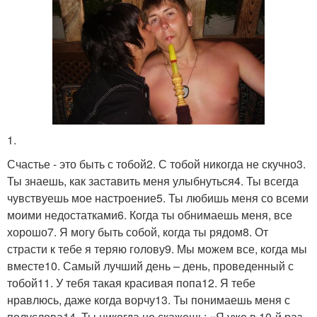
1.
Счастье - это быть с тобой2. С тобой никогда не скучно3.
Ты знаешь, как заставить меня улыбнуться4. Ты всегда
чувствуешь мое настроение5. Ты любишь меня со всеми
моими недостатками6. Когда ты обнимаешь меня, все
хорошо7. Я могу быть собой, когда ты рядом8. От
страсти к тебе я теряю голову9. Мы можем все, когда мы
вместе10. Самый лучший день – день, проведенный с
тобой11. У тебя такая красивая попа12. Я тебе
нравлюсь, даже когда ворчу13. Ты понимаешь меня с
полуслова14. Ты никогда не скажешь: «Я уже в 10-й раз