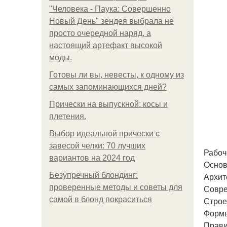
"Человека - Паука: Совершенно
Новый День" зендея выбрала не
просто очередной наряд, а
настоящий артефакт высокой
моды.
Готовы ли вы, невесты, к одному из
самых запоминающихся дней?
Прически на выпускной: косы и
плетения.
Выбор идеальной прически с
завесой челки: 70 лучших
Рабоч
вариантов на 2024 год
Основ
Безупречный блондинг:
Архит
проверенные методы и советы для
Совре
самой в блонд покраситься
Строе
Формы
Прави