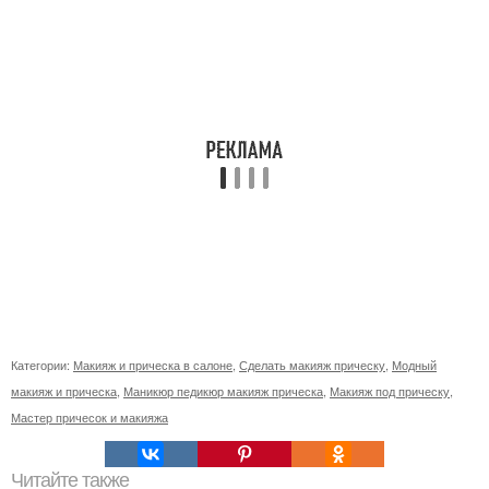
Категории:
Макияж и прическа в салоне
,
Сделать макияж прическу
,
Модный
макияж и прическа
,
Маникюр педикюр макияж прическа
,
Макияж под прическу
,
Мастер причесок и макияжа
Читайте также