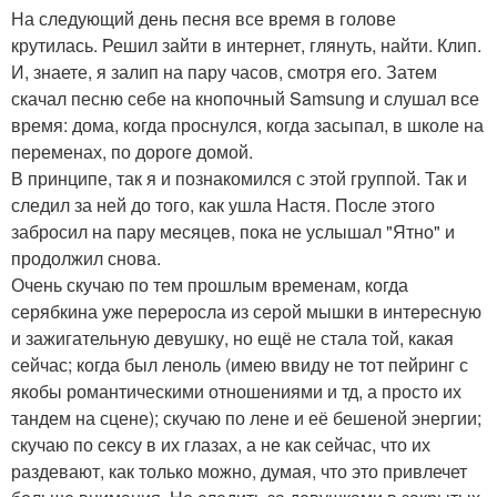
На следующий день песня все время в голове
крутилась. Решил зайти в интернет, глянуть, найти. Клип.
И, знаете, я залип на пару часов, смотря его. Затем
скачал песню себе на кнопочный Samsung и слушал все
время: дома, когда проснулся, когда засыпал, в школе на
переменах, по дороге домой.
В принципе, так я и познакомился с этой группой. Так и
следил за ней до того, как ушла Настя. После этого
забросил на пару месяцев, пока не услышал "Ятно" и
продолжил снова.
Очень скучаю по тем прошлым временам, когда
серябкина уже переросла из серой мышки в интересную
и зажигательную девушку, но ещё не стала той, какая
сейчас; когда был леноль (имею ввиду не тот пейринг с
якобы романтическими отношениями и тд, а просто их
тандем на сцене); скучаю по лене и её бешеной энергии;
скучаю по сексу в их глазах, а не как сейчас, что их
раздевают, как только можно, думая, что это привлечет