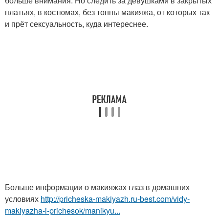
больше внимания. Но следить за девушками в закрытых
платьях, в костюмах, без тонны макияжа, от которых так
и прёт сексуальность, куда интереснее.
Больше информации о макияжах глаз в домашних
условиях
http://pricheska-makiyazh.ru-best.com/vidy-
makiyazha-i-prichesok/manikyu...