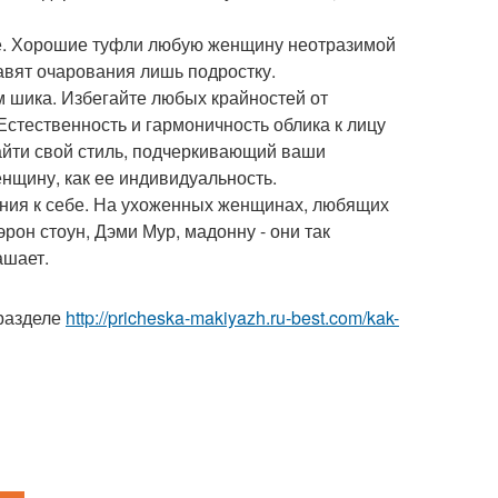
ке. Хорошие туфли любую женщину неотразимой
авят очарования лишь подростку.
ом шика. Избегайте любых крайностей от
Естественность и гармоничность облика к лицу
айти свой стиль, подчеркивающий ваши
енщину, как ее индивидуальность.
мания к себе. На ухоженных женщинах, любящих
он стоун, Дэми Мур, мадонну - они так
ашает.
 разделе
http://pricheska-makiyazh.ru-best.com/kak-