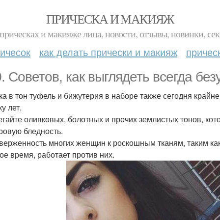
ПРИЧЕСКА И МАКИЯЖ
прическах и макияже лица, новости, отзывы, новинки, сек
ичесок
как делать прически и макияж
причес
0. Советов, как выглядеть всегда без
мка в тон туфель и бижутерия в наборе также сегодня край
ку лет.
бегайте оливковых, болотных и прочих землистых тонов, ко
ровую бледность.
иверженность многих женщин к роскошным тканям, таким как
ое время, работает против них.