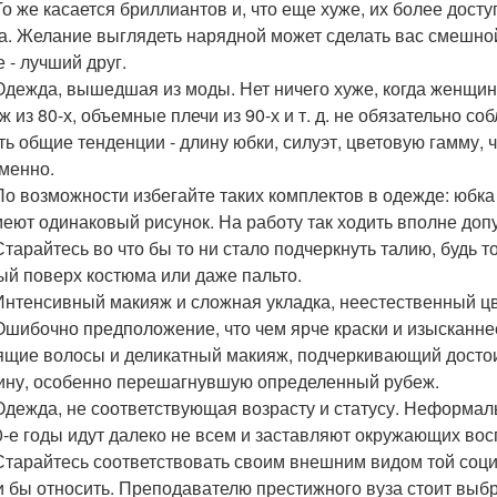
 То же касается бриллиантов и, что еще хуже, их более досту
а. Желание выглядеть нарядной может сделать вас смешной,
 - лучший друг.
 Одежда, вышедшая из моды. Нет ничего хуже, когда женщин
ж из 80-х, объемные плечи из 90-х и т. д. не обязательно с
ть общие тенденции - длину юбки, силуэт, цветовую гамму, ч
менно.
 По возможности избегайте таких комплектов в одежде: юбка
меют одинаковый рисунок. На работу так ходить вполне допус
 Старайтесь во что бы то ни стало подчеркнуть талию, будь 
ый поверх костюма или даже пальто.
 Интенсивный макияж и сложная укладка, неестественный ц
 Ошибочно предположение, что чем ярче краски и изысканн
ящие волосы и деликатный макияж, подчеркивающий достоин
ну, особенно перешагнувшую определенный рубеж.
 Одежда, не соответствующая возрасту и статусу. Неформал
0-е годы идут далеко не всем и заставляют окружающих вос
 Старайтесь соответствовать своим внешним видом той соци
и бы относить. Преподавателю престижного вуза стоит выб