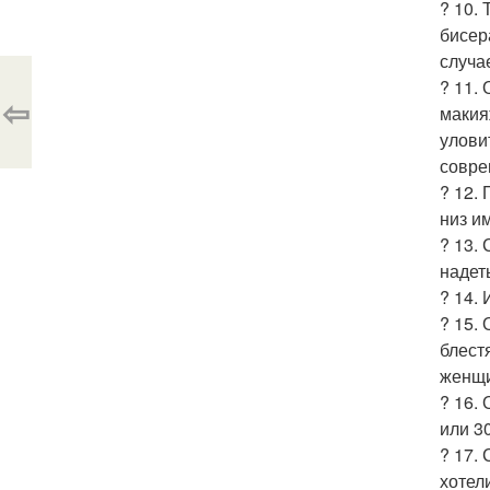
? 10.
бисер
случае
? 11.
⇦
макия
улови
совре
? 12.
низ и
? 13.
надет
? 14.
? 15.
блест
женщи
? 16.
или 3
? 17.
хотел