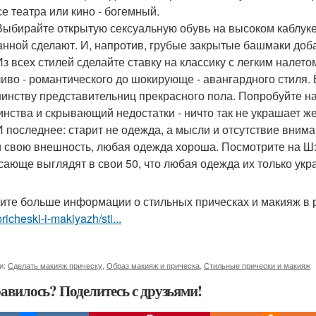
се театра или кино - богемный.
 Выбирайте открытую сексуальную обувь на высоком каблу
анной сделают. И, напротив, грубые закрытые башмаки доб
 Из всех стилей сделайте ставку на классику с легким налет
ливо - романтического до шокирующе - авангардного стиля. 
инству представительниц прекрасного пола. Попробуйте н
инства и скрывающий недостатки - ничто так не украшает ж
 И последнее: старит не одежда, а мысли и отсутствие вни
и свою внешность, любая одежда хороша. Посмотрите на Шэр
сающе выглядят в свои 50, что любая одежда их только укр
ите больше информации о стильных прическах и макияж в
pricheski-i-makiyazh/sti...
и:
Сделать макияж прическу
,
Образ макияж и прическа
,
Стильные прически и макияж
авилось? Поделитесь с друзьями!