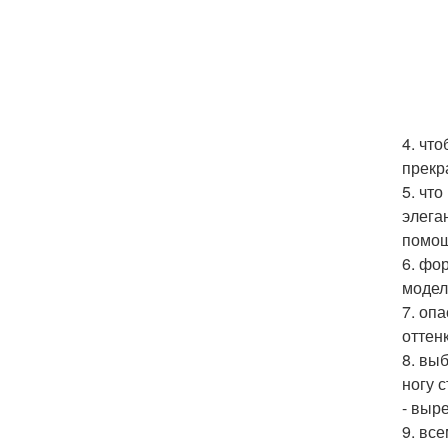
4. чт
прекр
5. что
элега
помощ
6. фо
модел
7. оп
оттен
8. вы
ногу 
- выре
9. вс