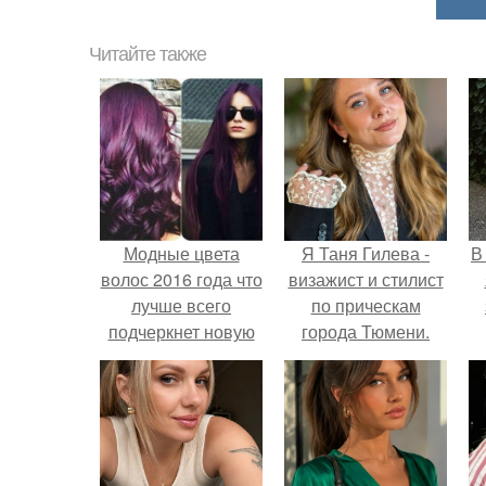
Читайте также
Модные цвета
Я Таня Гилева -
В
волос 2016 года что
визажист и стилист
лучше всего
по прическам
подчеркнет новую
города Тюмени.
модную стрижку?