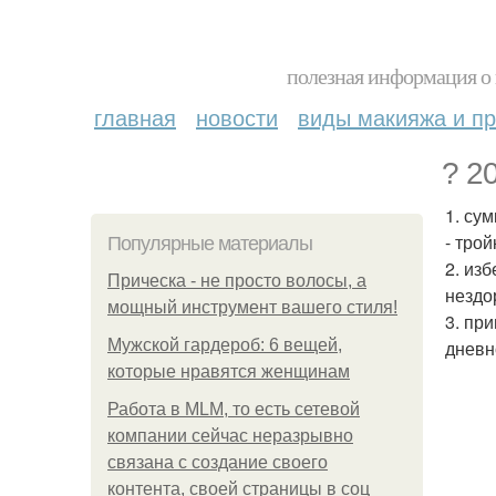
полезная информация о 
главная
новости
виды макияжа и пр
? 2
1. су
- трой
Популярные материалы
2. из
Прическа - не просто волосы, а
нездо
мощный инструмент вашего стиля!
3. пр
Мужской гардероб: 6 вещей,
дневн
которые нравятся женщинам
Работа в MLM, то есть сетевой
компании сейчас неразрывно
связана с создание своего
контента, своей страницы в соц