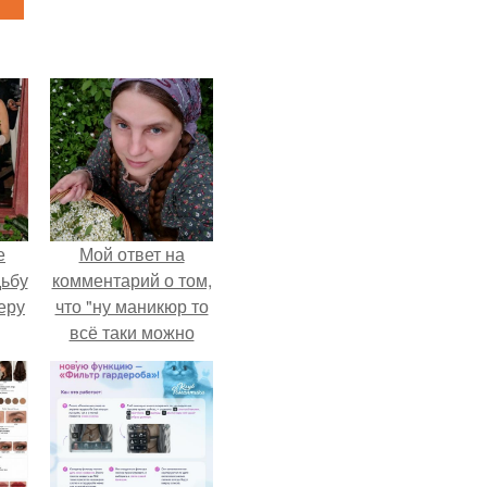
е
Мой ответ на
дьбу
комментарий о том,
еру
что "ну маникюр то
всё таки можно
было бы сделать.