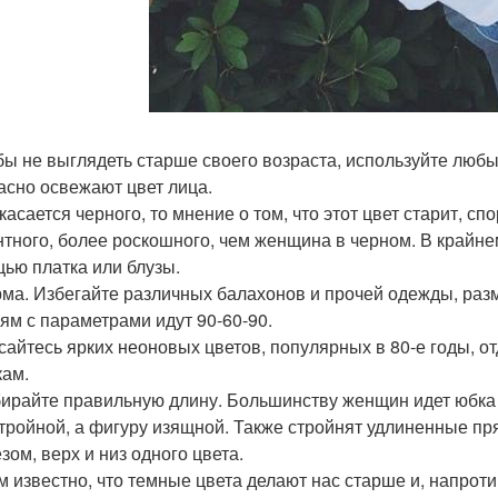
обы не выглядеть старше своего возраста, используйте любы
асно освежают цвет лица.
 касается черного, то мнение о том, что этот цвет старит, с
нтного, более роскошного, чем женщина в черном. В крайне
ью платка или блузы.
рма. Избегайте различных балахонов и прочей одежды, р
ям с параметрами идут 90-60-90.
асайтесь ярких неоновых цветов, популярных в 80-е годы,
кам.
бирайте правильную длину. Большинству женщин идет юбка 
стройной, а фигуру изящной. Также стройнят удлиненные п
зом, верх и низ одного цвета.
ем известно, что темные цвета делают нас старше и, напрот