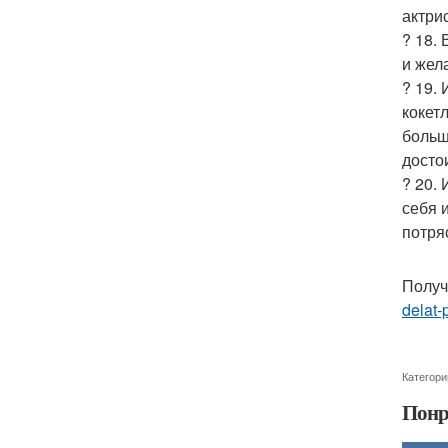
актри
? 18.
и жел
? 19.
кокет
больш
досто
? 20.
себя 
потря
Получ
delat-
Категори
Понр