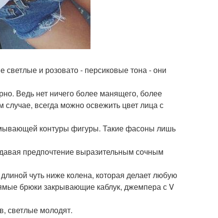
е светлые и розовато - персиковые тона - они
порно. Ведь нет ничего более манящего, более
м случае, всегда можно освежить цвет лица с
азмывающей контуры фигуры. Такие фасоны лишь
 отдавая предпочтение выразительным сочным
длиной чуть ниже колена, которая делает любую
рямые брюки закрывающие каблук, джемпера с V
ив, светлые молодят.