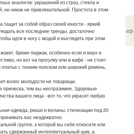
пных аналогов: украшений из страз, стекла и
 но никак не привлекательной. Простота в этом
а тащит за собой образ своей юности - яркий
⇨
облюдать все последние тренды, достаточно
тобы идти в ногу с модой и выглядеть при этом
 жакет, брюки пиджак, особенно если и верх и
тимо, но вот на прогулку или в кафе - не стоит.
то платье с тонким пояском или широкий ремень,
вет волос молодости не товарищи.
ее прическа, тем вы неотразимее. Здоровые
ства вашего лица - вот то, что украсит любую
ьная одежда, рюши и воланы, стилизации под 20
принимать вас неадекватно.
альной группе, к которой вы себя относите или
рать сдержанный интеллектуальный шик, а