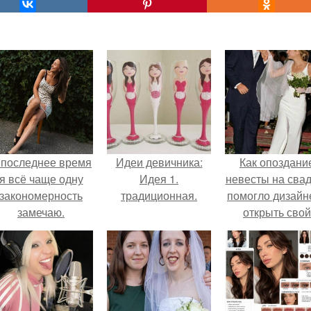
 последнее время
Идеи девичника:
Как опоздани
я всё чаще одну
Идея 1.
невесты на сва
закономерность
традиционная.
помогло дизайн
замечаю.
открыть свой
бренд.