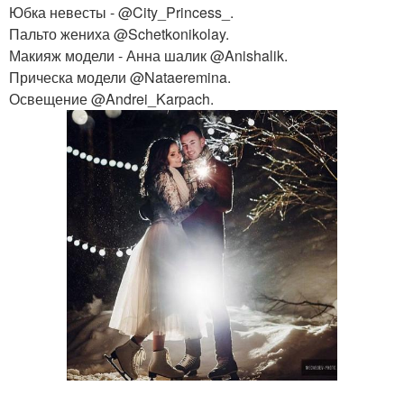
Юбка невесты - @City_Princess_.
Пальто жениха @Schetkonikolay.
Макияж модели - Анна шалик @Anishalik.
Прическа модели @Nataeremina.
Освещение @Andrei_Karpach.