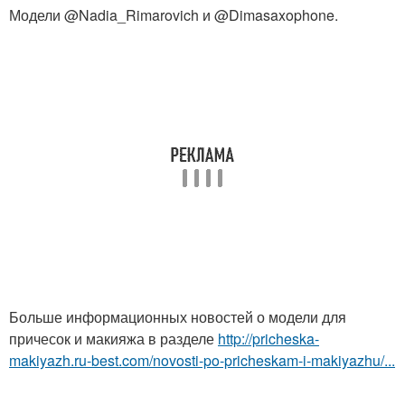
Модели @Nadia_Rimarovich и @Dimasaxophone.
Больше информационных новостей о модели для
причесок и макияжа в разделе
http://pricheska-
makiyazh.ru-best.com/novosti-po-pricheskam-i-makiyazhu/...