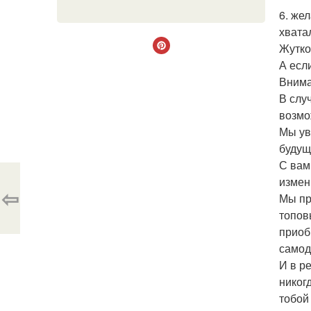
6. же
хвата
Жутко
А есл
Внима
В слу
возмо
Мы ув
будущ
С вам
измен
⇦
Мы пр
топов
приоб
самод
И в р
никог
тобой