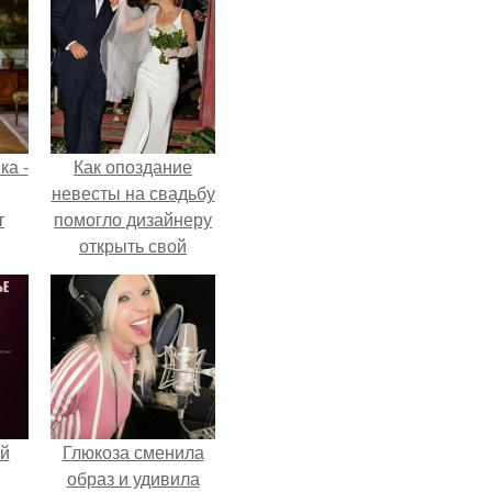
ка -
Как опоздание
невесты на свадьбу
т
помогло дизайнеру
открыть свой
о и
бренд.
бои
й
Глюкоза сменила
образ и удивила