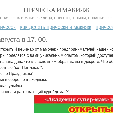
ПРИЧЕСКА И МАКИЯЖ
прическах и макияже лица, новости, отзывы, новинки, сек
ичесок
как делать прически и макияж
причес
вгуста в 17. 00.
ткрытый вебинар от мамочек - предпринимателей нашей к
ры поделятся с вами уникальным опытом, который доступе
 начала давайте мы вспомним образ мамы в декрете. Что 
кретные "кот Наплакал".
екс по Праздникам".
мья в сборе по выходным.
алая улыбка.
сочница и развивающий курс "дома-2".