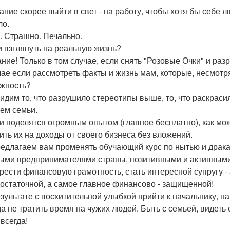
лание скорее выйти в свет - на работу, чтобы хотя бы себе
ло.
. Страшно. Печально.
и взглянуть на реальную жизнь?
ние! Только в том случае, если снять "Розовые Очки" и ра
чае если рассмотреть факты и жизнь мам, которые, несмотр
жность?
идим то, что разрушило стереотипы выше, то, что раскраси
ем семьи.
и поделятся огромным опытом (главное бесплатно), как мож
ить их на доходы от своего бизнеса без вложений.
едлагаем вам променять обучающий курс по нытью и дракам
ыми предпринимателями страны, позитивными и активными
рести финансовую грамотность, стать интересной супругу - 
остаточной, а самое главное финансово - защищенной!
езультате с восхитительной улыбкой прийти к начальнику, 
да не тратить время на чужих людей. Быть с семьей, видеть 
 всегда!