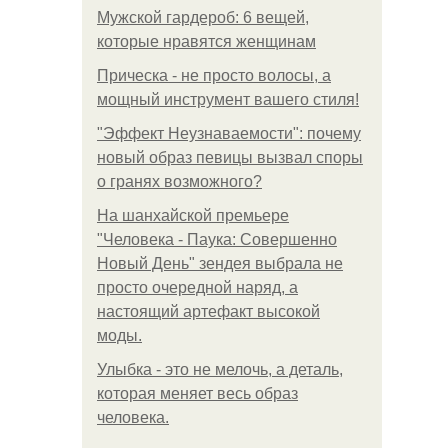
Мужской гардероб: 6 вещей,
которые нравятся женщинам
Прическа - не просто волосы, а
мощный инструмент вашего стиля!
"Эффект Неузнаваемости": почему
новый образ певицы вызвал споры
о гранях возможного?
На шанхайской премьере
"Человека - Паука: Совершенно
Новый День" зендея выбрала не
просто очередной наряд, а
настоящий артефакт высокой
моды.
Улыбка - это не мелочь, а деталь,
которая меняет весь образ
человека.