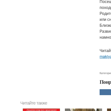
Посещ
поход
Родит
или с
Близк
Разви
намно
Читай
makiya
Категори
Понр
Читайте также