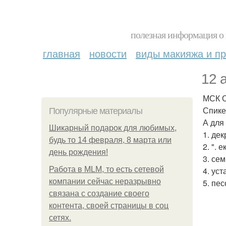
полезная информация о 
главная
новости
виды макияжа и пр
12 а
МСК О
Спике
Популярные материалы
А для
Шикарный подарок для любимых,
1. де
будь то 14 февраля, 8 марта или
2. ". 
день рождения!
3. се
Работа в MLM, то есть сетевой
4. уст
компании сейчас неразрывно
5. пе
связана с создание своего
контента, своей страницы в соц
сетях.