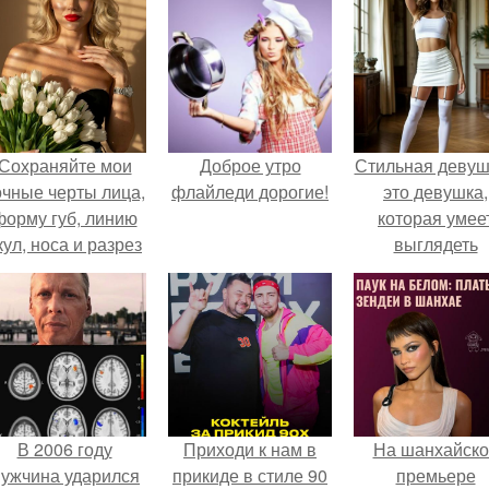
Сохраняйте мои
Доброе утро
Стильная девуш
очные черты лица,
флайледи дорогие!
это девушка,
форму губ, линию
которая умее
кул, носа и разрез
выглядеть
глаз.
привлекательн
элегантно в лю
ситуации.
В 2006 году
Приходи к нам в
На шанхайско
ужчина ударился
прикиде в стиле 90
премьере