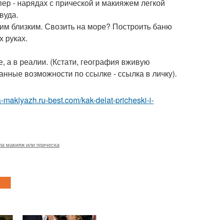
ер - нарядах с прической и макияжем легкой
вуда.
м близким. Свозить на море? Построить баню
х руках.
, а в реалии. (Кстати, география вживую
анные возможности по ссылке - ссылка в личку).
a-makiyazh.ru-best.com/kak-delat-pricheski-i-
ла макияж или прическа