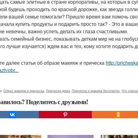
ать самые элитные в стране корпоративы, на которых в суп
кой будешь проходить по красной дорожке, как звезда голли
ели вашей семье помогали? Пришло время вам помочь свои
начала купить продукты и подарить просто так? - Это в ваши
ие невечны, важно успеть делать их глаза счастливыми.
вать семейный бизнес, показывать деткам мир не на глобусе
го лучше изучается) ждем вас и тех, кому хотите подарить д
те далее статьи об образе макияж и прическа
http://prichesk
zh/obr...
и:
Образ макияж и прическа
,
Прически дома
,
Прическа и макияж бесплатно
,
Что снача
авилось? Поделитесь с друзьями!