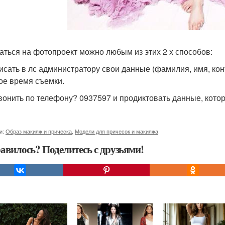
аться на фотопроект можно любым из этих 2 х способов:
писать в лс администратору свои данные (фамилия, имя, ко
ое время съемки.
звонить по телефону? 0937597 и продиктовать данные, кот
и:
Образ макияж и прическа
,
Модели для причесок и макияжа
авилось? Поделитесь с друзьями!