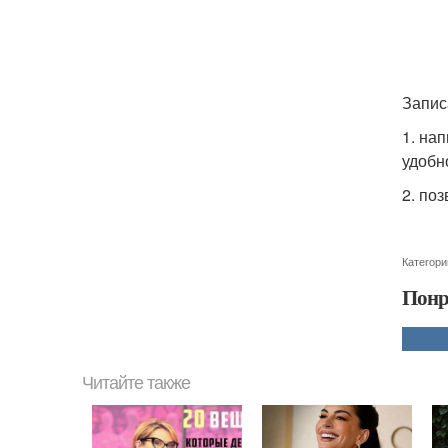
Запис
1. на
удобн
2. по
Категори
Понр
Читайте также