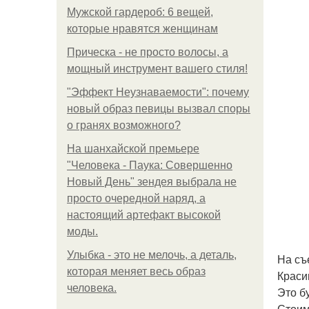
Мужской гардероб: 6 вещей,
которые нравятся женщинам
Прическа - не просто волосы, а
мощный инструмент вашего стиля!
"Эффект Неузнаваемости": почему
новый образ певицы вызвал споры
о гранях возможного?
На шанхайской премьере
"Человека - Паука: Совершенно
Новый День" зендея выбрала не
просто очередной наряд, а
настоящий артефакт высокой
моды.
Улыбка - это не мелочь, а деталь,
На съ
которая меняет весь образ
Краси
человека.
Это б
Стоим