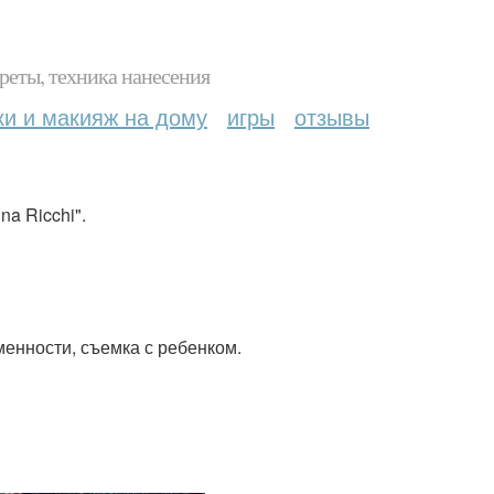
реты, техника нанесения
ки и макияж на дому
игры
отзывы
a Ricchi".
менности, съемка с ребенком.