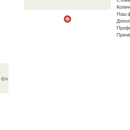
Колич
Наш ф
Допол
Профе
Приче
⇦