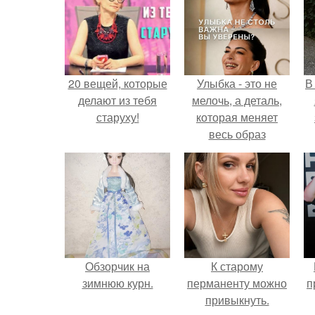
20 вещей, которые
Улыбка - это не
В
делают из тебя
мелочь, а деталь,
старуху!
которая меняет
весь образ
человека.
Обзорчик на
К старому
зимнюю курн.
перманенту можно
п
привыкнуть.