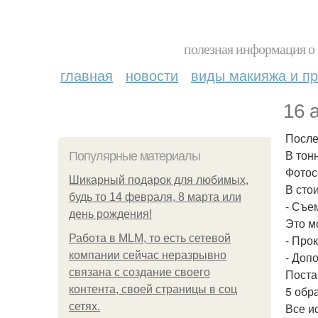
полезная информация о 
главная
новости
виды макияжа и пр
16 
После
В тон
Популярные материалы
Фотос
Шикарный подарок для любимых,
В сто
будь то 14 февраля, 8 марта или
- Съе
день рождения!
Это м
Работа в MLM, то есть сетевой
- Прок
компании сейчас неразрывно
- Доп
связана с создание своего
Поста
контента, своей страницы в соц
5 обр
сетях.
Все и