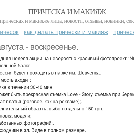
ПРИЧЕСКА И МАКИЯЖ
прическах и макияже лица, новости, отзывы, новинки, сек
ичесок
как делать прически и макияж
причес
августа - воскресенье.
дняя неделя акции на невероятно красивый фотопроект "Nin
нельной балке.
ессия будет проходить в парке им. Шевченка.
имость входит:
мка в течении 30-40 мин.
ожет быть прекрасная съемка Love - Story, съемка при бере
ат платья (розовое, как на рекламе);.
олнительный образ на выбор отдельно 150 грн.
новка модели;.
аботанных фотографий;.
сходники в эл. Виде в полном размере.