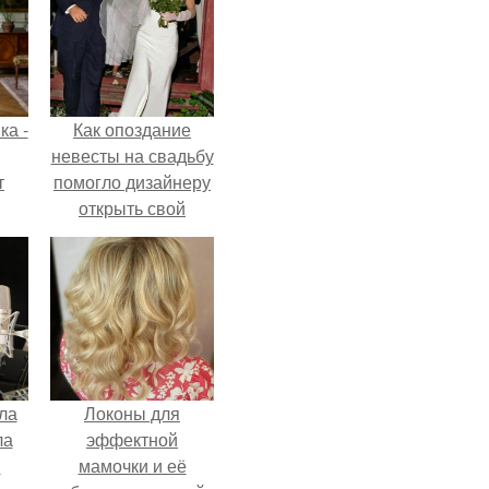
ка -
Как опоздание
невесты на свадьбу
т
помогло дизайнеру
открыть свой
о и
бренд.
бои
ла
Локоны для
ла
эффектной
.
мамочки и её