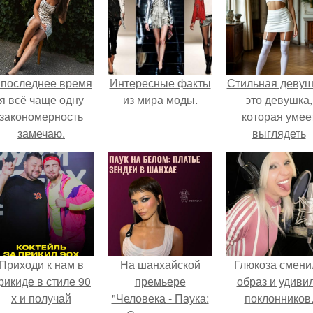
 последнее время
Интересные факты
Стильная девуш
я всё чаще одну
из мира моды.
это девушка,
закономерность
которая умее
замечаю.
выглядеть
привлекательн
элегантно в лю
ситуации.
Приходи к нам в
На шанхайской
Глюкоза смени
рикиде в стиле 90
премьере
образ и удиви
х и получай
"Человека - Паука:
поклонников