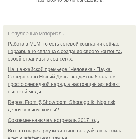
Популярные материалы
Работа в MLM, то есть сетевой компании сейчас
неразрывно связана с создание своего контента,
своей страницы в соц сетях.
На шанхайской премьере "Человека - Паука:
Совершенно Новый День" зендея выбрала не
просто очередной наряд, а настоящий артефакт
высокой моды.
Repost From @Showroom_Shopogolik_Noginsk
девочки выпускницы?
Современнаяв чем встречать 2017 год.
Вот это вырез: роузи хантингтон - уайтли затмила
всех в эффектном платьe.