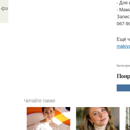
- Для 
⇦
- Мама
Запис
067-9
Ещё ч
makiya
Категори
Понр
Читайте также