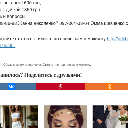
взрослого 1600 грн;.
 с дочкой 1850 грн.
ь и вопросы:
08-86-98 Жанна николенко? 097-061-38-64 Эмма шевченко с
итайте статьи о стилисте по прическам и макияжу
http://pri
zh/sti...
и:
Образ макияж и прическа
,
Стилист по прическам и макияжу
авилось? Поделитесь с друзьями!