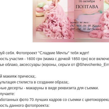
уй себя. Фотопроект "Сладкие Мечты" тебя ждет!
ость участия - 1600 грн (мама с дочкой 1850 грн) все включ
тье облако, аксессуары (короны, серьги от @Shevchenko_Em
ий макияж прическа;.
сультация стилиста в создании образа;.
сные десерты - макаруны в виде реквизита для съемки.
лучаете:
аботанных фото 70 лучших кадров со съемки с цветокоррекц
ость данного фотопроекта: