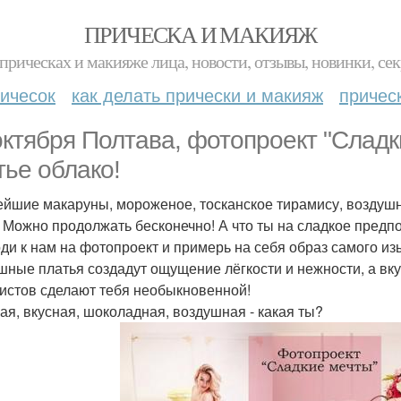
ПРИЧЕСКА И МАКИЯЖ
прическах и макияже лица, новости, отзывы, новинки, сек
ичесок
как делать прически и макияж
причес
октября Полтава, фотопроект "Слад
тье облако!
йшие макаруны, мороженое, тосканское тирамису, воздушн
 Можно продолжать бесконечно! А что ты на сладкое предп
ди к нам на фотопроект и примерь на себя образ самого из
шные платья создадут ощущение лёгкости и нежности, а вк
истов сделают тебя необыкновенной!
ая, вкусная, шоколадная, воздушная - какая ты?