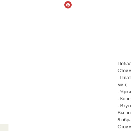
Побал
Стоим
- Пла
мин;.
- Ярк
- Кон
- Вку
Вы по
5 обр
Стоим