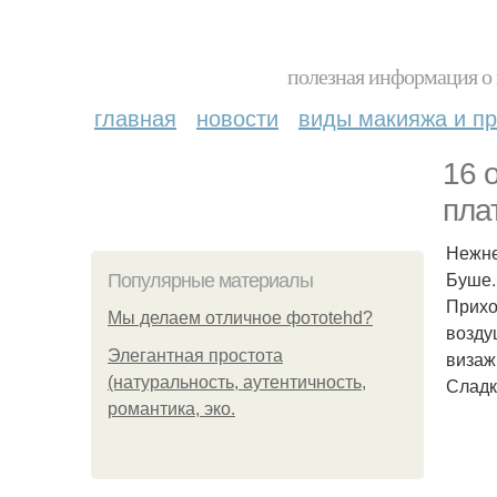
полезная информация о 
главная
новости
виды макияжа и пр
16 
пла
Нежне
Буше.
Популярные материалы
Прихо
Мы делаем отличное фотоtehd?
возду
Элегантная простота
визаж
(натуральность, аутентичность,
Сладк
романтика, эко.