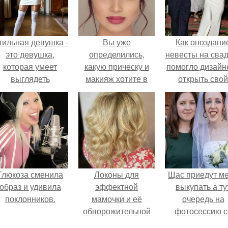
тильная девушка -
Вы уже
Как опоздани
это девушка,
определились,
невесты на сва
которая умеет
какую прическу и
помогло дизайн
выглядеть
макияж хотите в
открыть свой
привлекательно и
самый
бренд.
легантно в любои
замечательный
ситуации.
день - день
свадьбы?
Глюкоза сменила
Локоны для
Щас приедут м
образ и удивила
эффектной
выкупать а ту
поклонников.
мамочки и её
очередь на
обворожительной
фотосессию с
дочурки.
мной.