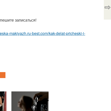
⇨
пешите записаться!
cheska-makiyazh.ru-best.com/kak-delat-pricheski-i-