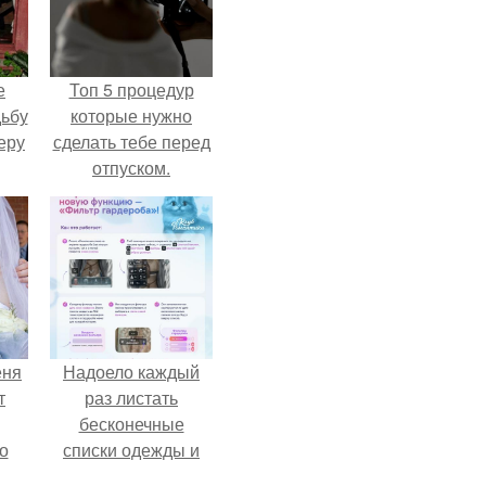
е
Топ 5 процедур
дьбу
которые нужно
еру
сделать тебе перед
отпуском.
еня
Надоело каждый
т
раз листать
бесконечные
о
списки одежды и
заново собирать