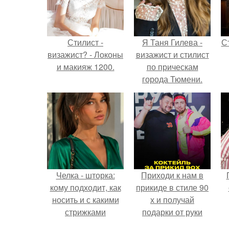
Стилист -
Я Таня Гилева -
С
визажист? - Локоны
визажист и стилист
и макияж 1200.
по прическам
города Тюмени.
э
Челка - шторка:
Приходи к нам в
кому подходит, как
прикиде в стиле 90
носить и с какими
х и получай
стрижками
подарки от руки
сочетать.
вверх!