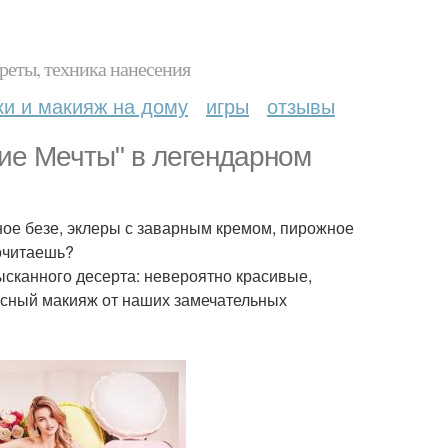
реты, техника нанесения
ки и макияж на дому
игры
отзывы
кие Мечты" в легендарном
ое безе, эклеры с заварным кремом, пирожное
очитаешь?
ысканного десерта: невероятно красивые,
усный макияж от наших замечательных