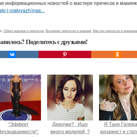
е информационных новостей о мастере причесок и макия
ski-i-makiyazh/mas...
и:
Образ макияж и прическа
,
Вечерние прически и макияж
,
Мастер причесок и макияжа
авилось? Поделитесь с друзьями!
"Эффект
Девочки? , Ищу
Я Таня Гилева
еузнаваемости":
много моделей, ?
визажист и стил