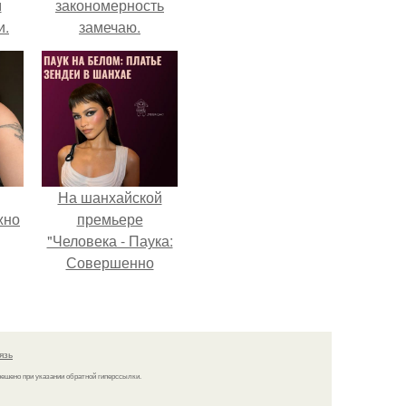
м
закономерность
и.
замечаю.
На шанхайской
жно
премьере
"Человека - Паука:
Совершенно
Новый День"
зендея выбрала не
просто очередной
наряд, а настоящий
язь
артефакт высокой
решено при указании обратной гиперссылки.
моды.