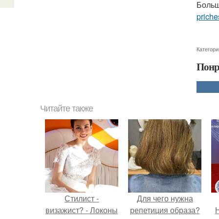
Больш
priche
Категори
Понр
Читайте также
Стилист -
Для чего нужна
визажист? - Локоны
репетиция образа?
Н