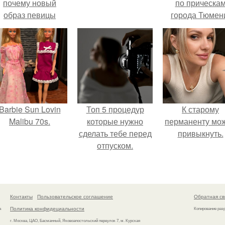
почему новый
по прическа
образ певицы
города Тюмен
вызвал споры о
гранях
возможного?
Barbie Sun Lovin
Топ 5 процедур
К старому
Malibu 70s.
которые нужно
перманенту мо
сделать тебе перед
привыкнуть.
отпуском.
Контакты
Пользовательское соглашение
Обратная св
Политика конфидециальности
а
Копирование раз
г. Москва, ЦАО, Басманный, Яковоапостольский переулок 7, м. Курская