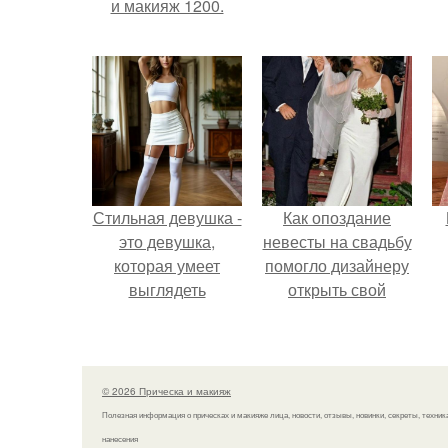
и макияж 1200.
Стильная девушка -
Как опоздание
это девушка,
невесты на свадьбу
которая умеет
помогло дизайнеру
выглядеть
открыть свой
привлекательно и
бренд.
элегантно в любои
ситуации.
© 2026 Прическа и макияж
Полезная информация о прическах и макияже лица, новости, отзывы, новинки, секреты, техник
нанесения