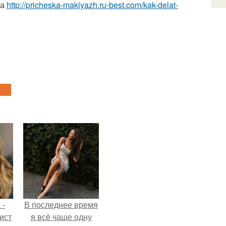
жа
http://pricheska-makiyazh.ru-best.com/kak-delat-
 -
В последнее время
ист
я всё чаще одну