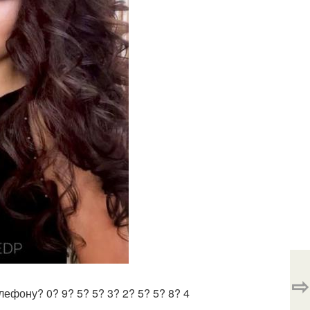
⇨
лефону? 0? 9? 5? 5? 3? 2? 5? 5? 8? 4