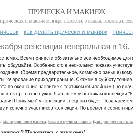
ПРИЧЕСКА И МАКИЯЖ
прическах и макияже лица, новости, отзывы, новинки, сек
ичесок
как делать прически и макияж
причес
екабря репетиция генеральная в 16.
костюмах. Всем принести обязательно все необходимое для
ты обдумайте. Особенно кто в нескольких показах участвует
поздания. (Время предварительное, возможно раньше) кому
ты "очарование приходят раньше. Скажем в субботу точнее 
рта по окончание чаепитие с тортиком юбилейным ( но вна
ря в театр театре нужно быть всем участникам коллекции 
вания Прикамья" у коллекции спецприз будет. Поздравляе
ву и конечно участников коллекции. По времени сориентиру
и:
Мастер причесок и макияжа
,
Макияж и прическа в салоне
,
Кукла для причесок и мак
авилось? Поделитесь с друзьями!