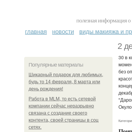
полезная информация о 
главная
новости
виды макияжа и пр
2 д
30 в 
момен
Популярные материалы
без о
Шикарный подарок для любимых,
красо
будь то 14 февраля, 8 марта или
конце
день рождения!
декаб
Работа в MLM, то есть сетевой
"Даро
компании сейчас неразрывно
Окуло
связана с создание своего
контента, своей страницы в соц
Категори
сетях.
Понр