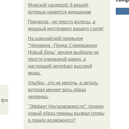
Мужской гардероб: 6 вещей,
которые нравятся женщинам
Прическа - не просто волосы, а
мощный инструмент вашего стиля!
На шанхайской премьере
"Человека - Паука: Совершенно
Новый День" зендея выбрала не
просто очередной наряд, а
настоящий артефакт высокой
моды.
Улыбка - это не мелочь, а деталь,
которая меняет весь образ
⇦
человека.
"Эффект Неузнаваемости": почему
новый образ певицы вызвал споры
о гранях возможного?