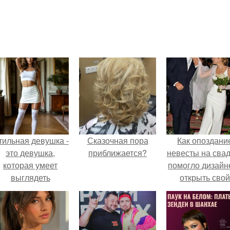
тильная девушка -
Сказочная пора
Как опоздани
это девушка,
приближается?
невесты на сва
которая умеет
помогло дизайн
выглядеть
открыть свой
привлекательно и
бренд.
легантно в любои
ситуации.