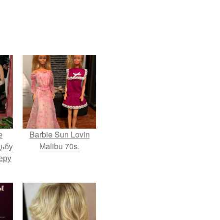
е
Barbie Sun Lovin
дьбу
Malibu 70s.
еру