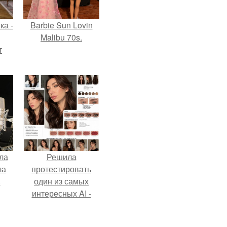
ка -
Barbie Sun Lovin
Malibu 70s.
т
о и
бои
ла
Решила
ла
протестировать
.
один из самых
интересных AI -
промтов для бьюти
- анализа.