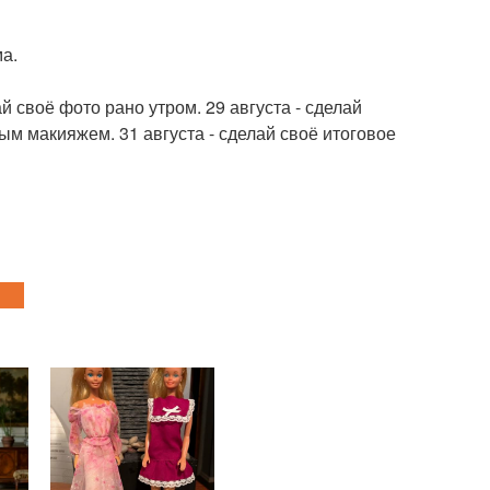
ма.
ай своё фото рано утром. 29 августа - сделай
вым макияжем. 31 августа - сделай своё итоговое