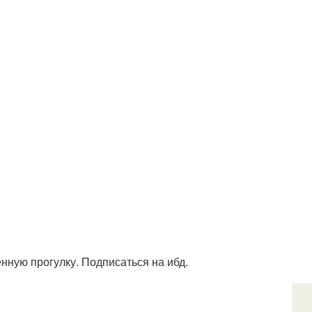
нную прогулку. Подписаться на ибд.