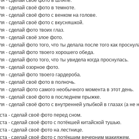
ля - сделай своё фото в темноте.
ля - сделай своё фото с венком на голове.
ля - сделай своё фото с вкусняшкой.
я - сделай фото твоих глаз.
ля - сделай своё злое фото.
я - сделай фото того, что ты делала после того как проснул
ля - сделай фото твоего хорошего обеда.
я - сделай фото того, что ты увидела когда проснулась.
ля - сделай озорное фото.
ля - сделай фото твоего гардероба.
ля - сделай своё фото в полночь.
ля - сделай фото самого необычного момента в этот день.
ля - сделай своё фото в последнем прыжке.
я - сделай своё фото с внутренней улыбкой в глазах (а не н
уста - сделай своё фото перед сном.
уста - сделай своё фото с потёкшей китайской тушью.
ста - сделай своё фото на лестнице.
уста - сделай своё фото с потёкшим вечерним макияжем.