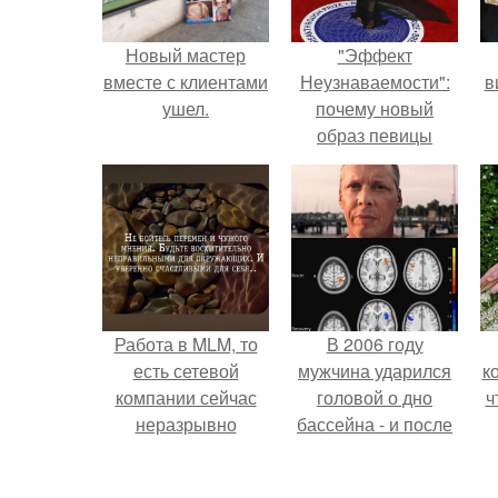
Новый мастер
"Эффект
вместе с клиентами
Неузнаваемости":
в
ушел.
почему новый
образ певицы
вызвал споры о
гранях
возможного?
Работа в MLM, то
В 2006 году
есть сетевой
мужчина ударился
к
компании сейчас
головой о дно
ч
неразрывно
бассейна - и после
связана с создание
этого его жизнь
своего контента,
изменилась самым