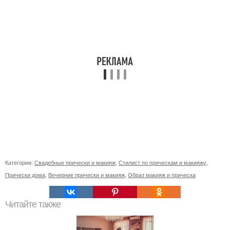
Категории:
Свадебные прически и макияж
,
Стилист по прическам и макияжу
,
Прически дома
,
Вечерние прически и макияж
,
Образ макияж и прическа
Читайте также