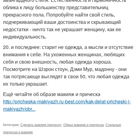
облика к лицу большинству представительниц
прекрасного пола. Попробуйте найти свой стиль,
подчеркивающий ваши достоинства и скрывающий
недостатки - ничто так не украшает женщину, как ее
индивидуальность.
20. и последнее: старит не одежда, а мысли и отсутствие
внимания к себе. На ухоженных женщинах, любящих
себя и свою внешность, любая одежда хороша.
Посмотрите на Шэрон стоун, Дэми Мур, мадонну - они
так потрясающе выглядят в свои 50, что любая одежда
их только украшает.
Ещё читайте об образе макияж и прическа
http://pricheska-makiyazh.ru-best.com/kak-delat-pricheski-i-
makiyazh/obr...
Категории:
Сделать макияж прическу
,
Образ макияж и прическа
,
Стильные
прически и макияж