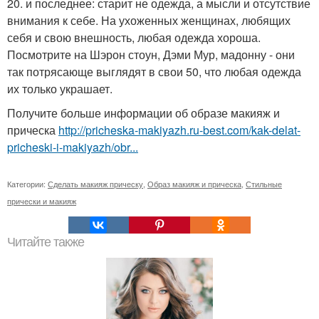
20. и последнее: старит не одежда, а мысли и отсутствие
внимания к себе. На ухоженных женщинах, любящих
себя и свою внешность, любая одежда хороша.
Посмотрите на Шэрон стоун, Дэми Мур, мадонну - они
так потрясающе выглядят в свои 50, что любая одежда
их только украшает.
Получите больше информации об образе макияж и
прическа
http://pricheska-makiyazh.ru-best.com/kak-delat-
pricheski-i-makiyazh/obr...
Категории:
Сделать макияж прическу
,
Образ макияж и прическа
,
Стильные
прически и макияж
Читайте также