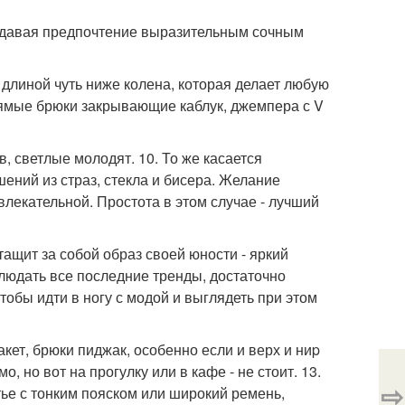
 отдавая предпочтение выразительным сочным
длиной чуть ниже колена, которая делает любую
рямые брюки закрывающие каблук, джемпера с V
в, светлые молодят. 10. То же касается
шений из страз, стекла и бисера. Желание
влекательной. Простота в этом случае - лучший
тащит за собой образ своей юности - яркий
облюдать все последние тренды, достаточно
тобы идти в ногу с модой и выглядеть при этом
акет, брюки пиджак, особенно если и верх и ниp
 но вот на прогулку или в кафе - не стоит. 13.
⇨
атье с тонким пояском или широкий ремень,