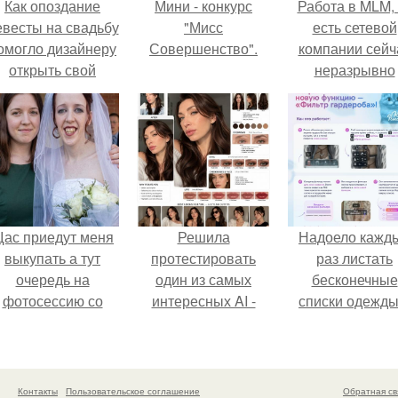
Как опоздание
Мини - конкурс
Работа в MLM, 
евесты на свадьбу
"Мисс
есть сетевой
омогло дизайнеру
Совершенство".
компании сейч
открыть свой
неразрывно
бренд.
связана с созда
своего контент
своей страниц
соц сетях.
ас приедут меня
Решила
Надоело кажд
выкупать а тут
протестировать
раз листать
очередь на
один из самых
бесконечные
фотосессию со
интересных AI -
списки одежды
мной.
промтов для бьюти
заново собира
- анализа.
любимый лук 
кусочкам?
Контакты
Пользовательское соглашение
Обратная св