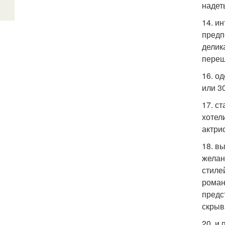
надет
14. и
предп
делик
переш
16. о
или 3
17. с
хотел
актри
18. в
желан
стиле
роман
предс
скрыв
20. и