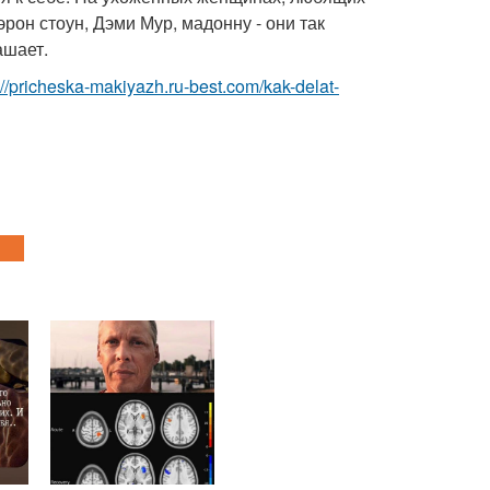
он стоун, Дэми Мур, мадонну - они так
ашает.
://pricheska-makiyazh.ru-best.com/kak-delat-