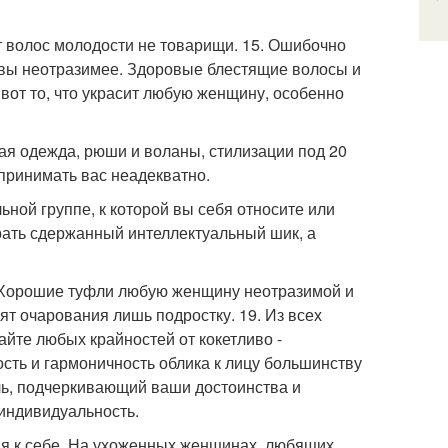
т волос молодости не товарищи. 15. Ошибочно
м вы неотразимее. Здоровые блестящие волосы и
вот то, что украсит любую женщину, особенно
ая одежда, рюши и воланы, стилизации под 20
принимать вас неадекватно.
ьной группе, к которой вы себя относите или
рать сдержанный интеллектуальный шик, а
. Хорошие туфли любую женщину неотразимой и
т очарования лишь подростку. 19. Из всех
айте любых крайностей от кокетливо -
сть и гармоничность облика к лицу большинству
ль, подчеркивающий ваши достоинства и
 индивидуальность.
ния к себе. На ухоженных женщинах, любящих