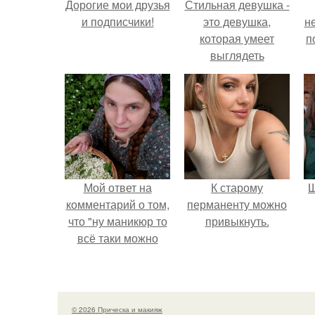
Дорогие мои друзья
Стильная девушка -
и подписчики!
это девушка,
н
которая умеет
п
выглядеть
привлекательно и
элегантно в любои
ситуации.
Мой ответ на
К старому
Щ
комментарий о том,
перманенту можно
что "ну маникюр то
привыкнуть.
всё таки можно
было бы сделать.
© 2026 Прическа и макияж