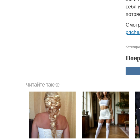
себя 
потря
Смотр
priche
Категори
Понр
Читайте также