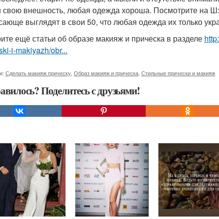
и свою внешность, любая одежда хороша. Посмотрите на Шэр
сающе выглядят в свои 50, что любая одежда их только укр
ите ещё статьи об образе макияж и прическа в разделе
http
ski-i-makiyazh/obr...
и:
Сделать макияж прическу
,
Образ макияж и прическа
,
Стильные прически и макияж
авилось? Поделитесь с друзьями!