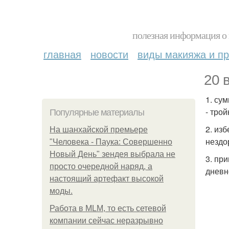
полезная информация о 
главная
новости
виды макияжа и пр
20 
1. су
- трой
Популярные материалы
2. из
На шанхайской премьере
нездо
"Человека - Паука: Совершенно
Новый День" зендея выбрала не
3. пр
просто очередной наряд, а
дневн
настоящий артефакт высокой
моды.
Работа в MLM, то есть сетевой
компании сейчас неразрывно