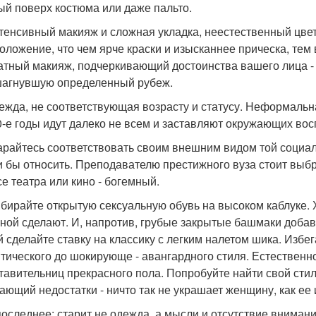
ый поверх костюма или даже пальто.
нтенсивный макияж и сложная укладка, неестественный цве
оложение, что чем ярче краски и изысканнее прическа, те
атный макияж, подчеркивающий достоинства вашего лица - 
агнувшую определенный рубеж.
дежда, не соответствующая возрасту и статусу. Неформальн
0-е годы идут далеко не всем и заставляют окружающих вос
тарайтесь соответствовать своим внешним видом той социал
и бы относить. Преподавателю престижного вуза стоит выб
се театра или кино - богемный.
ыбирайте открытую сексуальную обувь на высоком каблуке
ной сделают. И, напротив, грубые закрытые башмаки добавя
й сделайте ставку на классику с легким налетом шика. Избег
тического до шокирующе - авангардного стиля. Естественно
тавительниц прекрасного пола. Попробуйте найти свой сти
ающий недостатки - ничто так не украшает женщину, как ее
 последнее: старит не одежда, а мысли и отсутствие внима