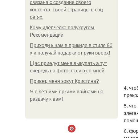
связана с создание своего
контента, своей страницы в соц
сетях.
Кому идет челка полукругом.
Рекомендации
Приходи к нам в прикиде в стиле 90
х и получай подарки от руки вверх!
Щас приедут меня выкупать а тут
очередь на фотосессию со мной.
Привет, меня зовут Кристина?
4. чт
Я с летними яркими вайбами на
прекр
раздачу к вам!
5. что
элега
помощ
6. фо