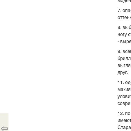
модел
7. оп
оттен
8. вы
ногу 
- выре
9. вс
брилл
выгля
друг.
11. о
макия
улови
совре
12. п
имеют
⇦
Стара