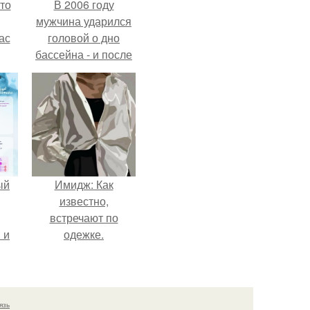
то
В 2006 году
мужчина ударился
ас
головой о дно
бассейна - и после
ние
этого его жизнь
а,
изменилась самым
ы в
странным образом.
ый
Имидж: Как
известно,
встречают по
 и
одежке.
ть
по
язь