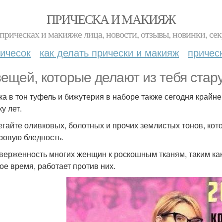
ПРИЧЕСКА И МАКИЯЖ
прическах и макияже лица, новости, отзывы, новинки, сек
ичесок
как делать прически и макияж
причес
вещей, которые делают из тебя стару
мка в тон туфель и бижутерия в наборе также сегодня край
ку лет.
бегайте оливковых, болотных и прочих землистых тонов, ко
ровую бледность.
иверженность многих женщин к роскошным тканям, таким как
ое время, работает против них.