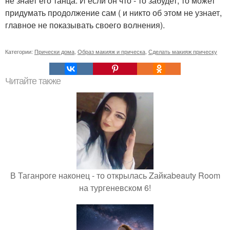
не знает его танца. И если он что - то забудет, то может
придумать продолжение сам ( и никто об этом не узнает,
главное не показывать своего волнения).
Категории:
Прически дома
,
Образ макияж и прическа
,
Сделать макияж прическу
Читайте также
В Таганроге наконец - то открылась Zайкаbeauty Room
на тургеневском 6!