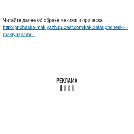
Читайте далее об образе макияж и прическа
http://pricheska-makiyazh.ru-best.com/kak-delat-pricheski-i-
makiyazh/obr...