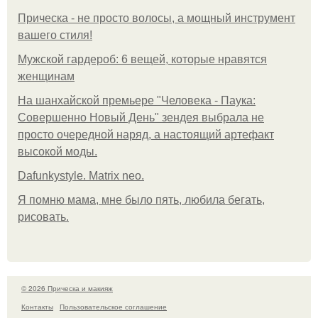
Прическа - не просто волосы, а мощный инструмент
вашего стиля!
Мужской гардероб: 6 вещей, которые нравятся
женщинам
На шанхайской премьере "Человека - Паука:
Совершенно Новый День" зендея выбрала не
просто очередной наряд, а настоящий артефакт
высокой моды.
Dafunkystyle. Matrix neo.
Я помню мама, мне было пять, любила бегать,
рисовать.
© 2026 Прическа и макияж
Контакты
Пользовательское соглашение