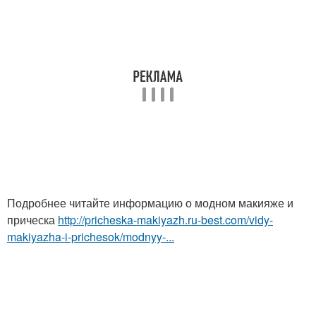
Подробнее читайте информацию о модном макияже и
прическа
http://pricheska-makiyazh.ru-best.com/vidy-
makiyazha-i-prichesok/modnyy-...