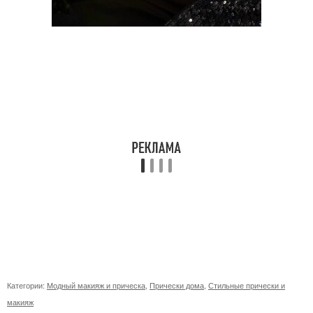
Категории:
Модный макияж и прическа
,
Прически дома
,
Стильные прически и
макияж