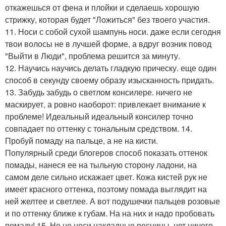
откажешься от фена и плойки и сделаешь хорошую
стрижку, которая будет "Ложиться" без твоего участия.
11. Носи с собой сухой шампунь носи. даже если сегодня
твои волосы не в лучшей форме, а вдруг возник повод
"Выйти в Люди", проблема решится за минуту.
12. Научись научись делать гладкую прическу. еще один
способ в секунду своему образу изысканность придать.
13. Забудь забудь о светлом консилере. ничего не
маскирует, а ровно наоборот: привлекает внимание к
проблеме! Идеальный идеальный консилер точно
совпадает по оттенку с тональным средством. 14.
Пробуй помаду на пальце, а не на кисти.
Популярный среди блогеров способ показать оттенок
помады, нанеся ее на тыльную сторону ладони, на
самом деле сильно искажает цвет. Кожа кистей рук не
имеет красного оттенка, поэтому помада выглядит на
ней желтее и светлее. А вот подушечки пальцев розовые
и по оттенку ближе к губам. На на них и надо пробовать
помаду! 15. Не не носи накладные ресницы. нет ничего