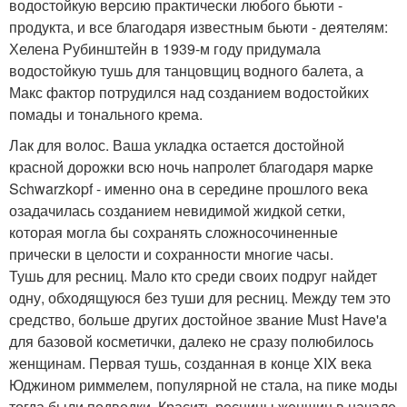
водостойкую версию практически любого бьюти -
продукта, и все благодаря известным бьюти - деятелям:
Хелена Рубинштейн в 1939-м году придумала
водостойкую тушь для танцовщиц водного балета, а
Макс фактор потрудился над созданием водостойких
помады и тонального крема.
Лак для волос. Ваша укладка остается достойной
красной дорожки всю ночь напролет благодаря марке
Schwarzkopf - именно она в середине прошлого века
озадачилась созданием невидимой жидкой сетки,
которая могла бы сохранять сложносочиненные
прически в целости и сохранности многие часы.
Тушь для ресниц. Мало кто среди своих подруг найдет
одну, обходящуюся без туши для ресниц. Между тем это
средство, больше других достойное звание Must Have'a
для базовой косметички, далеко не сразу полюбилось
женщинам. Первая тушь, созданная в конце XIX века
Юджином риммелем, популярной не стала, на пике моды
тогда были подводки. Красить ресницы женщин в начале