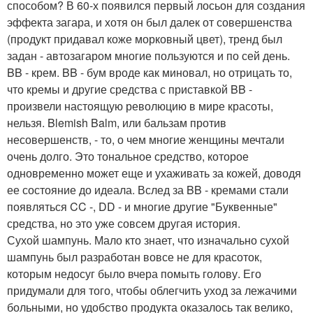
способом? В 60-х появился первый лосьон для создания
эффекта загара, и хотя он был далек от совершенства
(продукт придавал коже морковный цвет), тренд был
задан - автозагаром многие пользуются и по сей день.
BB - крем. BB - бум вроде как миновал, но отрицать то,
что кремы и другие средства с приставкой BB -
произвели настоящую революцию в мире красоты,
нельзя. Blemish Balm, или бальзам против
несовершенств, - то, о чем многие женщины мечтали
очень долго. Это тональное средство, которое
одновременно может еще и ухаживать за кожей, доводя
ее состояние до идеала. Вслед за BB - кремами стали
появляться CC -, DD - и многие другие "Буквенные"
средства, но это уже совсем другая история.
Сухой шампунь. Мало кто знает, что изначально сухой
шампунь был разработан вовсе не для красоток,
которым недосуг было вчера помыть голову. Его
придумали для того, чтобы облегчить уход за лежачими
больными, но удобство продукта оказалось так велико,