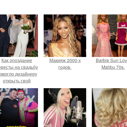
Как опоздание
Макияж 2000-х
Barbie Sun Lov
евесты на свадьбу
годов.
Malibu 70s.
омогло дизайнеру
открыть свой
бренд.