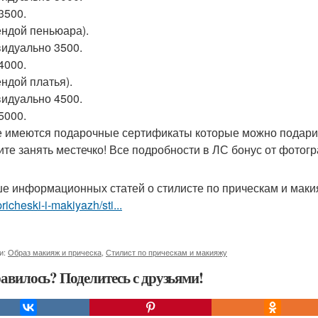
3500.
ендой пеньюара).
идуально 3500.
4000.
ендой платья).
идуально 4500.
5000.
е имеются подарочные сертификаты которые можно подари
те занять местечко! Все подробности в ЛС бонус от фотогр
е информационных статей о стилисте по прическам и мак
pricheski-i-makiyazh/sti...
и:
Образ макияж и прическа
,
Стилист по прическам и макияжу
авилось? Поделитесь с друзьями!