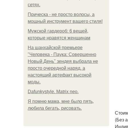
сетях.
Прическа - не просто волосы, а
мощный инструмент вашего стиля!
Мужской гардероб: 6 вещей,
которые нравятся женщинам
На шанхайской премьере
"Человека - Паука: Совершенно
Новый День" зендея выбрала не
просто очередной наряд, а
настоящий артефакт высокой
моды.
Dafunkystyle. Matrix neo.
Я помню мама, мне было пять,
любила бегать, рисовать.
Стоим
(Без 
Индив