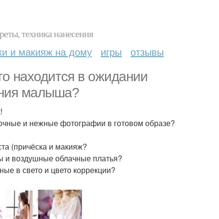
реты, техника нанесения
ки и макияж на дому
игры
отзывы
кто находится в ожидании
дения малыша?
!
очные и нежные фотографии в готовом образе?
ста (причёска и макияж?
ы и воздушные облачные платья?
ные в свето и цвето коррекции?