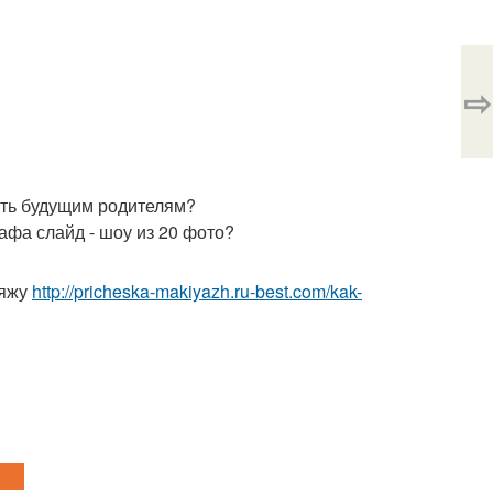
⇨
ть будущим родителям?
афа слайд - шоу из 20 фото?
ияжу
http://pricheska-makiyazh.ru-best.com/kak-