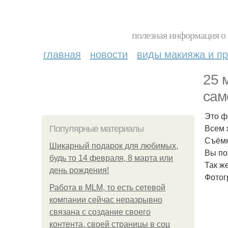
полезная информация о 
главная
новости
виды макияжа и пр
25 
сам
Это ф
Всем 
Популярные материалы
Съёмк
Шикарный подарок для любимых,
Вы по
будь то 14 февраля, 8 марта или
Так ж
день рождения!
Фотог
Работа в MLM, то есть сетевой
компании сейчас неразрывно
связана с создание своего
контента, своей страницы в соц