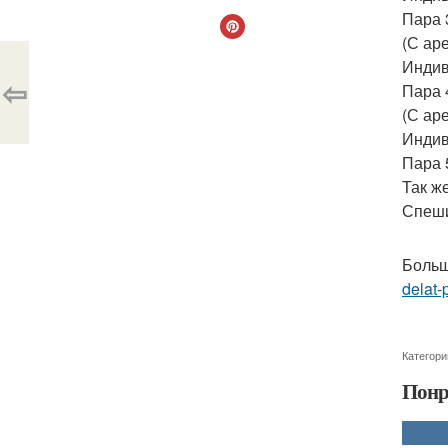
Пара 
(С ар
Индив
⇦
Пара 
(С ар
Индив
Пара 
Так ж
Спеши
Больш
delat-
Категори
Понр