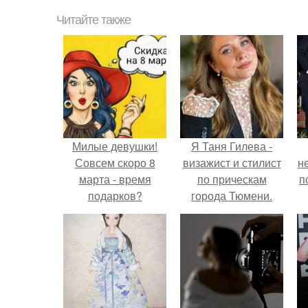
Читайте также
Милые девушки!
Я Таня Гилева -
Совсем скоро 8
визажист и стилист
н
марта - время
по прическам
п
подарков?
города Тюмени.