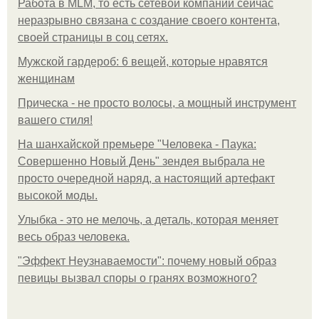
Работа в MLM, то есть сетевой компании сейчас
неразрывно связана с создание своего контента,
своей страницы в соц сетях.
Мужской гардероб: 6 вещей, которые нравятся
женщинам
Прическа - не просто волосы, а мощный инструмент
вашего стиля!
На шанхайской премьере "Человека - Паука:
Совершенно Новый День" зендея выбрала не
просто очередной наряд, а настоящий артефакт
высокой моды.
Улыбка - это не мелочь, а деталь, которая меняет
весь образ человека.
"Эффект Неузнаваемости": почему новый образ
певицы вызвал споры о гранях возможного?