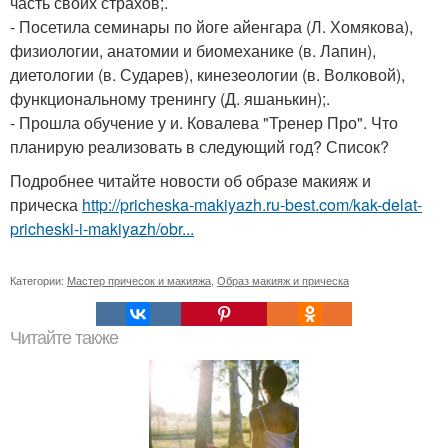
часть своих страхов;.
- Посетила семинары по йоге айенгара (Л. Хомякова),
физиологии, анатомии и биомеханике (в. Лапин),
диетологии (в. Сударев), кинезеологии (в. Волковой),
функциональному тренингу (Д. яшанькин);.
- Прошла обучение у и. Ковалева "Тренер Про". Что
планирую реализовать в следующий год? Список?
Подробнее читайте новости об образе макияж и
прическа
http://pricheska-makiyazh.ru-best.com/kak-delat-
pricheski-i-makiyazh/obr...
Категории:
Мастер причесок и макияжа
,
Образ макияж и прическа
Читайте также