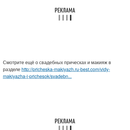
Смотрите ещё о свадебных прическах и макияж в
разделе
http://pricheska-makiyazh.ru-best.com/vidy-
makiyazha-i-prichesok/svadebn...