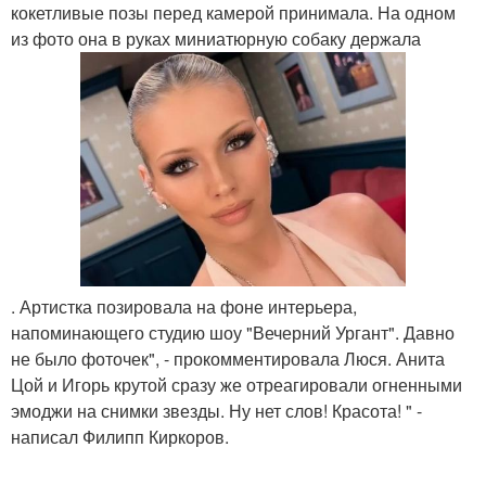
кокетливые позы перед камерой принимала. На одном
из фото она в руках миниатюрную собаку держала
. Артистка позировала на фоне интерьера,
напоминающего студию шоу "Вечерний Ургант". Давно
не было фоточек", - прокомментировала Люся. Анита
Цой и Игорь крутой сразу же отреагировали огненными
эмоджи на снимки звезды. Ну нет слов! Красота! " -
написал Филипп Киркоров.