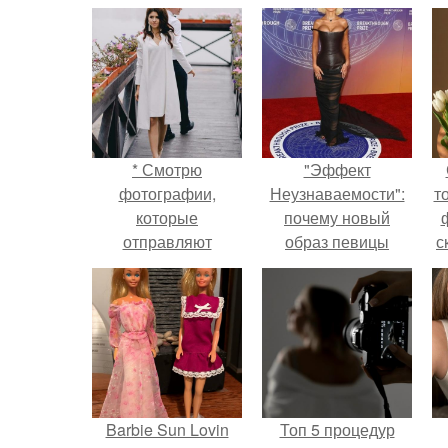
* Смотрю
"Эффект
фотографии,
Неузнаваемости":
т
которые
почему новый
отправляют
образ певицы
с
проффессиональные
вызвал споры о
фотографы, и
гранях
вспоминаю, как я к
возможного?
этому шла.
Barbie Sun Lovin
Топ 5 процедур