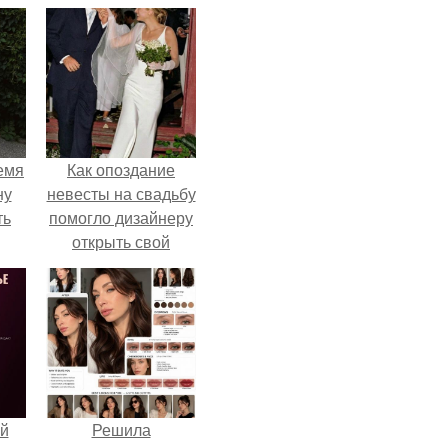
емя
Как опоздание
ну
невесты на свадьбу
ть
помогло дизайнеру
открыть свой
бренд.
й
Решила