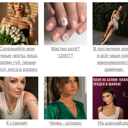
Сохраняйте мои
Мастер катя?
В последнее вр
очные черты лица,
1200??
я всё чаще од
форму губ, линию
закономернос
кул, носа и разрез
замечаю.
глаз.
К старому
Челка - шторка:
На шанхайско