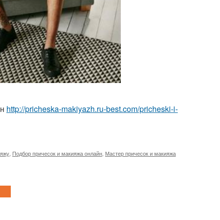
йн
http://pricheska-makiyazh.ru-best.com/pricheski-i-
ияжу
,
Подбор причесок и макияжа онлайн
,
Мастер причесок и макияжа