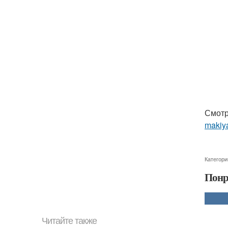
Смотр
makiy
Категори
Понр
Читайте также