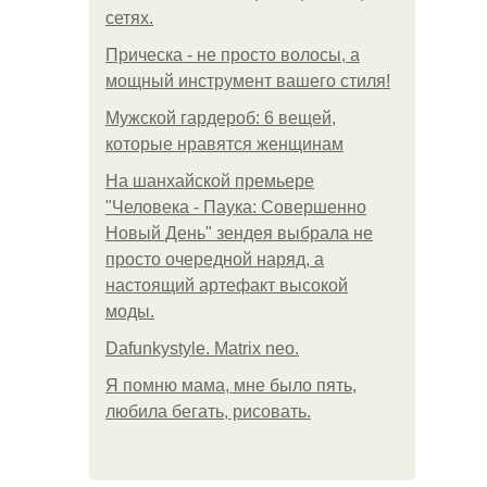
сетях.
Прическа - не просто волосы, а
мощный инструмент вашего стиля!
Мужской гардероб: 6 вещей,
которые нравятся женщинам
На шанхайской премьере
"Человека - Паука: Совершенно
Новый День" зендея выбрала не
просто очередной наряд, а
настоящий артефакт высокой
моды.
Dafunkystyle. Matrix neo.
Я помню мама, мне было пять,
любила бегать, рисовать.