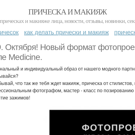
ПРИЧЕСКА И МАКИЯЖ
прическах и макияже лица, новости, отзывы, новинки, сек
ичесок
как делать прически и макияж
причес
9. Октября! Новый формат фотопрое
ле Medicine.
нальный и индивидуальный образ от нашего модного партнё
ывайся?
бывай, что так же тебя ждет макияж, прическа от стилистов,
ссиональным фотографом, мастер - класс по позированию к
ятие зажимов!