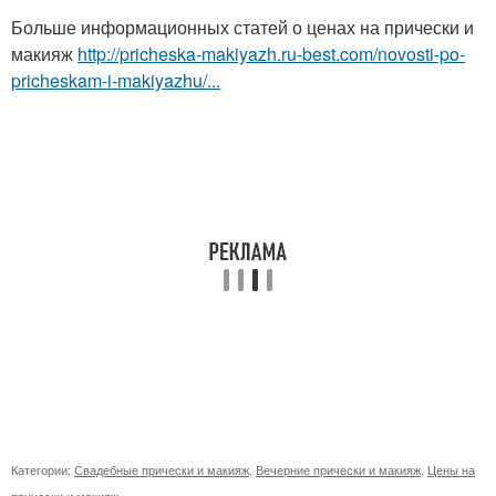
Больше информационных статей о ценах на прически и
макияж
http://pricheska-makiyazh.ru-best.com/novosti-po-
pricheskam-i-makiyazhu/...
Категории:
Свадебные прически и макияж
,
Вечерние прически и макияж
,
Цены на
прически и макияж