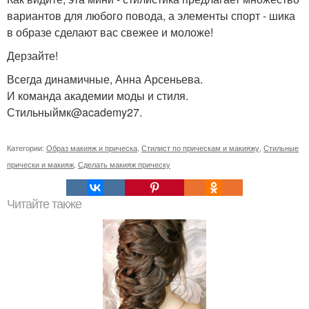
вариантов для любого повода, а элементы спорт - шика
в образе сделают вас свежее и моложе!
Дерзайте!
Всегда динамичные, Анна Арсеньева.
И команда академии моды и стиля.
Стильныймк@academy27.
Категории:
Образ макияж и прическа
,
Стилист по прическам и макияжу
,
Стильные
прически и макияж
,
Сделать макияж прическу
Читайте также