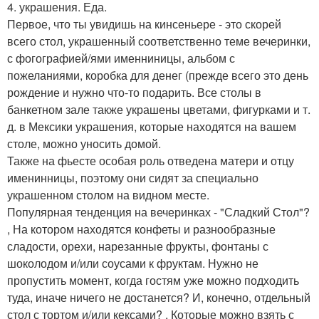
4. украшения. Еда.
Первое, что ты увидишь на кинсеньере - это скорей
всего стол, украшенный соответственно теме вечеринки,
с фогографией/ями именниницы, альбом с
пожеланиями, коробка для денег (прежде всего это день
рождение и нужно что-то подарить. Все столы в
банкетном зале также украшены цветами, фигурками и т.
д. в Мексики украшения, которые находятся на вашем
столе, можно уносить домой.
Также на фьесте особая роль отведена матери и отцу
именинницы, поэтому они сидят за специально
украшенном столом на видном месте.
Популярная тенденция на вечеринках - "Сладкий Стол"?
, На котором находятся конфеты и разнообразные
сладости, орехи, нарезанные фрукты, фонтаны с
шоколодом и/или соусами к фруктам. Нужно не
пропустить момент, когда гостям уже можно подходить
туда, иначе ничего не достанется? И, конечно, отдельный
стол с тортом и/или кексами? , Которые можно взять с