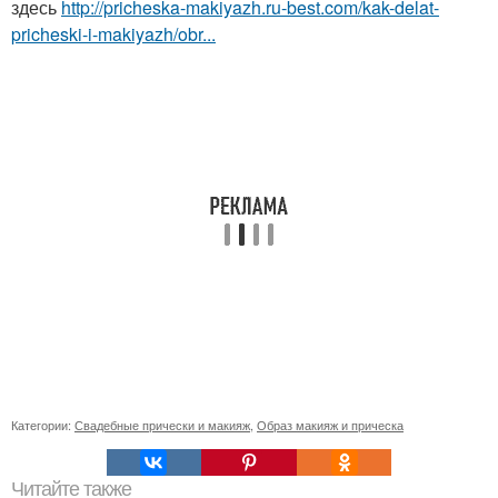
здесь
http://pricheska-makiyazh.ru-best.com/kak-delat-
pricheski-i-makiyazh/obr...
Категории:
Свадебные прически и макияж
,
Образ макияж и прическа
Читайте также