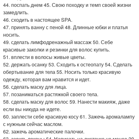
44. поспать днем 45. Свою походку и темп своей жизни
замедлить.
46. сходить в настоящее SPA.
47. принять ванну с пеной 48. Длинные юбки и платья
носить.
49. сделать лимфодренажный массаж 50. Себе
красивые заколки и резинки для волос купить.
51. вплести в волосы живые цветы.
52. держать осанку 53. Сходить к остеопату 54. Сделать
обертывание для тела 55. Носить только красивую
одежду, которая вам нравится и идет.
56. сделать маску для лица.
57. позаниматься растяжкой своего тела.
58. сделать маску для волос 59. Нанести макияж, даже
если вы никуда не идете.
60. заплести себе красивую косу 61. Зажечь аромалампу
с нужным сейчас маслом.
62. зажечь ароматические палочки.
63. завить локоны 64. Написать на листочке не менее 20