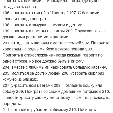
Поиграть с близкими в "Крокодила" - игра, где нужно
отгадывать слова.
196. поиграть с семьей в "Твистер" 197. С близкими в
слова и города поиграть.
198. поиграть в жмурки - с мужем и детьми.
199. поиграть в настольные игры 200. Поухаживать за
домашними растениями и цветами.
201. отгадывать шарады вместе с семьей 202. Поводите
хороводы - с родными безо всякого повода 203.
Поиграть в стихосложение - когда каждый говорит по
одной строке, но все должно быть в рифму.
204. вместе с любимыми нарисовать большую картину.
205. молиться за других людей 206. Устроить сюрприз
кому-то из близких.
207. украсить дом цветами 208. Погладить кошку или
собаку 209. Поиграть со своим домашним питомцем 210.
Навести красоту своему животному - вымыть, расчесать,
нарядить.
211. погладить рубашки любимому 212. Починить