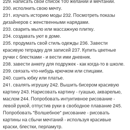
229. написать свой список 100 желаний и мечтаний.
230. исполнить свою мечту.
231. изучать историю моды 232. Посмотреть показы
дизайнеров с женственными нарядами.
233. сварить мыло или массажную плитку.
234. создавать уют в доме.
235. продумать свой стиль одежды 236. Завести
красивую тетрадку для записей 237. Купить цветные
ручки с блестками - и вести ими дневник.
238. завести анкету для подружек - как когда-то в школе.
239. связать что-нибудь крючком или спицами.
240. сшить юбку или платье.
241. свалять игрушку 242. Вышить бисером красивую
картину 243. Нарисовать картину - гуашью, акварелью,
маслом 244. Попробовать интуитивное рисование -
левой рукой, отпустив руки в свободное плавание 245.
Попробовать "Волшебное" рисование - рисовать
картины на сбычи мечтаний - используя красивые
краски, блестки, перламутр.