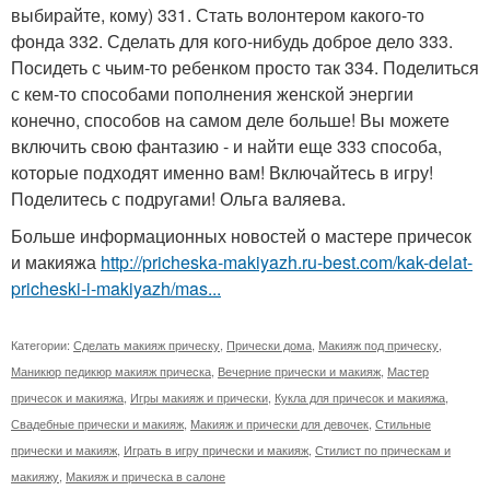
выбирайте, кому) 331. Стать волонтером какого-то
фонда 332. Сделать для кого-нибудь доброе дело 333.
Посидеть с чьим-то ребенком просто так 334. Поделиться
с кем-то способами пополнения женской энергии
конечно, способов на самом деле больше! Вы можете
включить свою фантазию - и найти еще 333 способа,
которые подходят именно вам! Включайтесь в игру!
Поделитесь с подругами! Ольга валяева.
Больше информационных новостей о мастере причесок
и макияжа
http://pricheska-makiyazh.ru-best.com/kak-delat-
pricheski-i-makiyazh/mas...
Категории:
Сделать макияж прическу
,
Прически дома
,
Макияж под прическу
,
Маникюр педикюр макияж прическа
,
Вечерние прически и макияж
,
Мастер
причесок и макияжа
,
Игры макияж и прически
,
Кукла для причесок и макияжа
,
Свадебные прически и макияж
,
Макияж и прически для девочек
,
Стильные
прически и макияж
,
Играть в игру прически и макияж
,
Стилист по прическам и
макияжу
,
Макияж и прическа в салоне