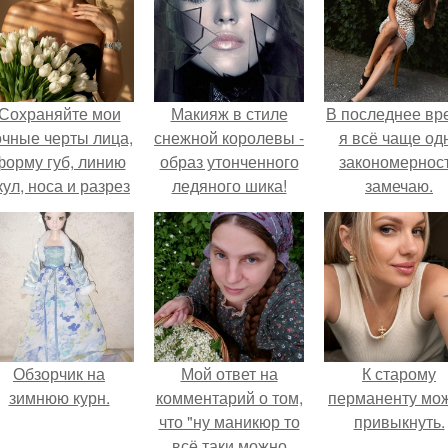
Сохраняйте мои
Макияж в стиле
В последнее вр
очные черты лица,
снежной королевы -
я всё чаще од
форму губ, линию
образ утонченного
закономернос
кул, носа и разрез
ледяного шика!
замечаю.
глаз.
Обзорчик на
Мой ответ на
К старому
зимнюю курн.
комментарий о том,
перманенту мо
что "ну маникюр то
привыкнуть.
всё таки можно