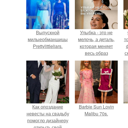
Выпускной
Улыбка - это не
милыеобманщицы
мелочь, а деталь,
т
Prettylittleliars.
которая меняет
весь образ
с
человека.
Как опоздание
Barbie Sun Lovin
невесты на свадьбу
Malibu 70s.
помогло дизайнеру
открыть свой