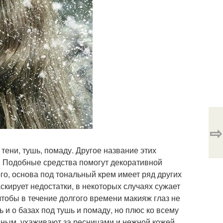
⇨
 тени, тушь, помаду. Другое название этих
. Подобные средства помогут декоративной
го, основа под тональный крем имеет ряд других
скирует недостатки, в некоторых случаях сужает
 чтобы в течение долгого времени макияж глаз не
ь и о базах под тушь и помаду, но плюс ко всему
вным, ухаживают за ресницами и нежной кожей