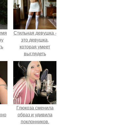
емя
Стильная девушка -
ну
это девушка,
ть
которая умеет
выглядеть
привлекательно и
элегантно в любои
ситуации.
Глюкоза сменила
жно
образ и удивила
поклонников.