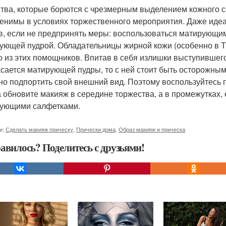
тва, которые борются с чрезмерным выделением кожного с
енимы в условиях торжественного мероприятия. Даже иде
в, если не предпринять меры: воспользоваться матирующи
ующей пудрой. Обладательницы жирной кожи (особенно в Т -
о из этих помощников. Впитав в себя излишки выступившего
асается матирующей пудры, то с ней стоит быть осторожным
но подпортить свой внешний вид. Поэтому воспользуйтесь
а обновите макияж в середине торжества, а в промежутках, 
ующими салфетками.
и:
Сделать макияж прическу
,
Прически дома
,
Образ макияж и прическа
авилось? Поделитесь с друзьями!