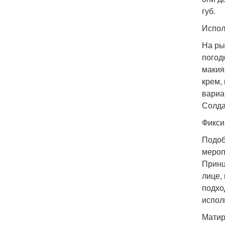
губ.
Испол
На ры
погод
макия
крем,
вариа
Солда
Фикси
Подоб
мероп
Принц
лице,
подхо
испол
Матир