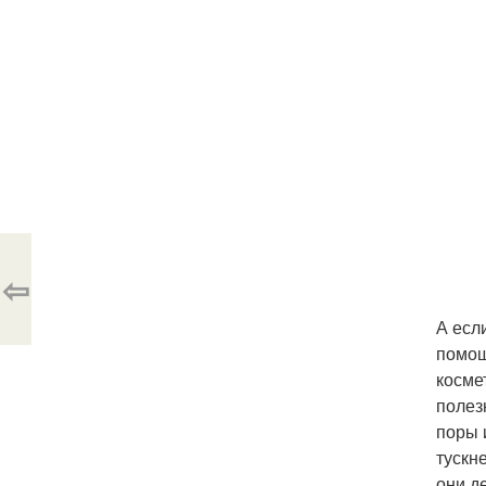
⇦
А есл
помощ
косме
полез
поры 
тускн
они д