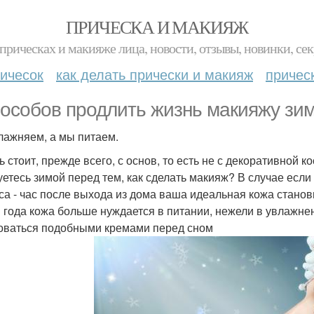
ПРИЧЕСКА И МАКИЯЖ
прическах и макияже лица, новости, отзывы, новинки, сек
ичесок
как делать прически и макияж
причес
пособов продлить жизнь макияжу зим
лажняем, а мы питаем.
ь стоит, прежде всего, с основ, то есть не с декоративной к
уетесь зимой перед тем, как сделать макияж? В случае есл
са - час после выхода из дома ваша идеальная кожа станови
 года кожа больше нуждается в питании, нежели в увлажне
оваться подобными кремами перед сном