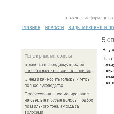
полезная информация о 
главная
новости
виды макияжа и пр
5 с
Не ув
Популярные материалы
Начат
польз
Брюнетка в блондинку: простой
полча
способ изменить свой внешний вид
время
С чем и как носить гольфы и гетры:
польз
полное руководство
Профессиональное мелирование
на светлые и русые волосы: подбор
правильного тона и ухода за
волосами