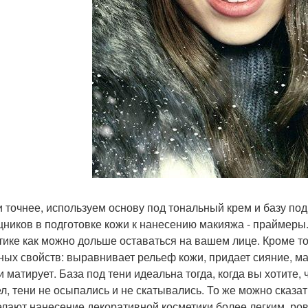
и точнее, используем основу под тональный крем и базу под
ников в подготовке кожи к нанесению макияжа - праймеры
тике как можно дольше оставаться на вашем лице. Кроме то
ных свойств: выравнивает рельеф кожи, придает сияние, ма
и матирует. База под тени идеальна тогда, когда вы хотите,
ел, тени не осыпались и не скатывались. То же можно сказат
елают нанесение декоративной косметики более легким, ро