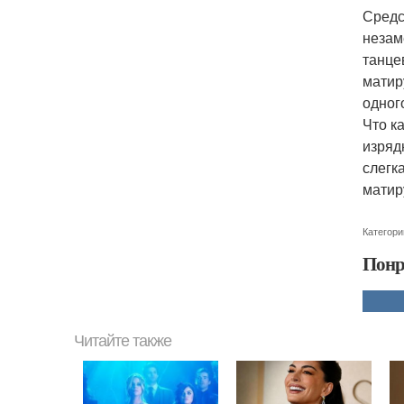
Средс
незам
танце
матир
одног
Что к
изряд
слегк
матир
Категори
Понр
Читайте также