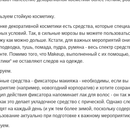
ьзуем стойкую косметику.
нке декоративной косметики есть средства, которые специ
ных условий. Так, в сильные морозы вы можете пользоватьс
жу как можно дольше. Кстати, для важных мероприятий они
 подводка, тушь, помада, пудра, румяна - весь спектр сред
нте. Помимо того, что Makeup, выполненный с их помощью,
тики" не оставляют следов на одежде.
руем.
ные средства - фиксаторы макияжа - необходимы, если вы 
риятие (например, новогодний корпоратив) и хотите сохра
ип действия фиксатора напоминает лак для волос - он так 
 как это делает укладочное средство с прической. Однако сл
дят на каждый день (и уж тем более зимой, поскольку соде
ьзование актуально при подготовке к важному мероприятию
уем.