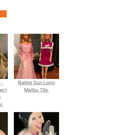
 -
Barbie Sun Lovin
ист
Malibu 70s.
м
и.