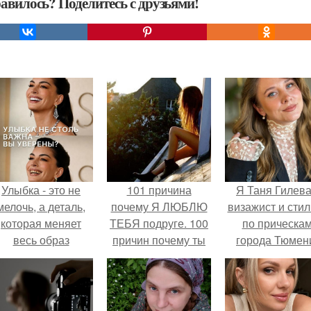
авилось? Поделитесь с друзьями!
Улыбка - это не
101 причина
Я Таня Гилева
мелочь, а деталь,
почему Я ЛЮБЛЮ
визажист и стил
которая меняет
ТЕБЯ подруге. 100
по прическа
весь образ
причин почему ты
города Тюмен
человека.
моя лучшая
подруга.