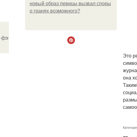
новый образ певицы вызвал споры
о гранях возможного?
⇦
Это р
симво
журна
она хо
Таким
социа
размы
самоо
Категори