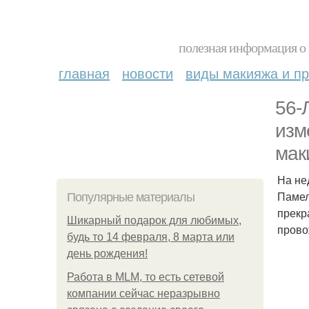
полезная информация о 
главная
новости
виды макияжа и пр
56-
изм
мак
На не
Памел
Популярные материалы
прекр
Шикарный подарок для любимых,
прово
будь то 14 февраля, 8 марта или
день рождения!
Работа в MLM, то есть сетевой
компании сейчас неразрывно