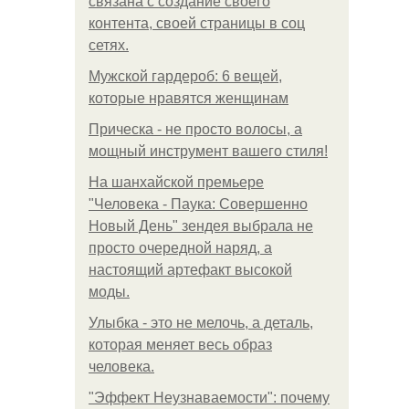
связана с создание своего
контента, своей страницы в соц
сетях.
Мужской гардероб: 6 вещей,
которые нравятся женщинам
Прическа - не просто волосы, а
мощный инструмент вашего стиля!
На шанхайской премьере
"Человека - Паука: Совершенно
Новый День" зендея выбрала не
просто очередной наряд, а
настоящий артефакт высокой
моды.
Улыбка - это не мелочь, а деталь,
которая меняет весь образ
человека.
"Эффект Неузнаваемости": почему