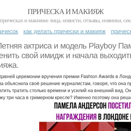
ПРИЧЕСКА И МАКИЯЖ
прическах и макияже лица, новости, отзывы, новинки, сек
ичесок
как делать прически и макияж
причес
Летняя актриса и модель Playboy П
енить свой имидж и начала выходить
ияжа.
давней церемонии вручения премии Fashion Awards в Лондо
а объяснила своё решение журналистам, говоря, что она п
атить тратить столько времени и усилий на внешний вид. Он
жу три часа в гримерном кресле? Именно поэтому она реши