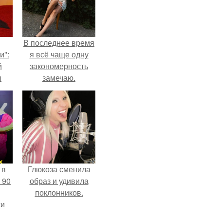
В последнее время
и":
я всё чаще одну
й
закономерность
ы
замечаю.
 о
 в
Глюкоза сменила
 90
образ и удивила
поклонников.
ки