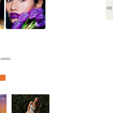
⇨
и макияж