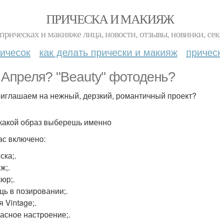
ПРИЧЕСКА И МАКИЯЖ
прическах и макияже лица, новости, отзывы, новинки, сек
ичесок
как делать прически и макияж
причес
. Апреля? "Beauty" фотодень?
иглашаем на нежный, дерзкий, романтичный проект?
какой образ выберешь именно
ас включено:
ска;.
ж;.
юр;.
ь в позировании;.
 Vintage;.
асное настроение;.