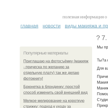
полезная информация о 
главная
новости
виды макияжа и пр
? 7
Мы пр
Популярные материалы
Ты?а 
Приглашаю на фотосъёмку (макияж
- прическа по желанию за
Для в
отдельную плату) так же делаю
Приче
фотокнигу!
Макия
Брюнетка в блондинку: простой
Маник
способ изменить свой внешний вид
Помощ
Студия
Мелкое мелирование на короткую
Прекр
стрижку: подход к уходу за