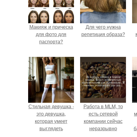
Макияж и прическа
Для чего нужна
для фото для
репетиция образа?
паспорта?
Стильная девушка -
Работа в MLM, то
это девушка,
есть сетевой
м
которая умеет
компании сейчас
выглядеть
неразрывно
б
привлекательно и
связана с создание