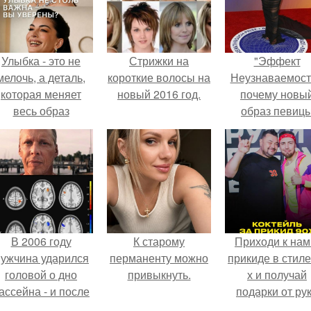
Улыбка - это не
Стрижки на
"Эффект
мелочь, а деталь,
короткие волосы на
Неузнаваемост
которая меняет
новый 2016 год.
почему новы
весь образ
образ певиц
человека.
вызвал споры
гранях
возможного?
В 2006 году
К старому
Приходи к нам
ужчина ударился
перманенту можно
прикиде в стиле
головой о дно
привыкнуть.
х и получай
ассейна - и после
подарки от ру
этого его жизнь
вверх!