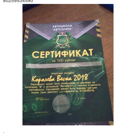
80259534590
.