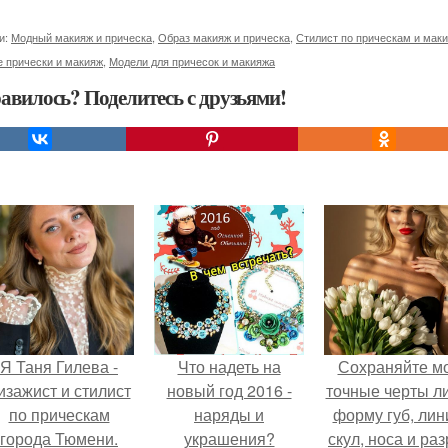
и:
Модный макияж и прическа
,
Образ макияж и прическа
,
Стилист по прическам и мак
 прически и макияж
,
Модели для причесок и макияжа
авилось? Поделитесь с друзьями!
Я Таня Гилева -
Что надеть на
Сохраняйте м
изажист и стилист
новый год 2016 -
точные черты ли
по прическам
наряды и
форму губ, ли
города Тюмени.
украшения?
скул, носа и раз