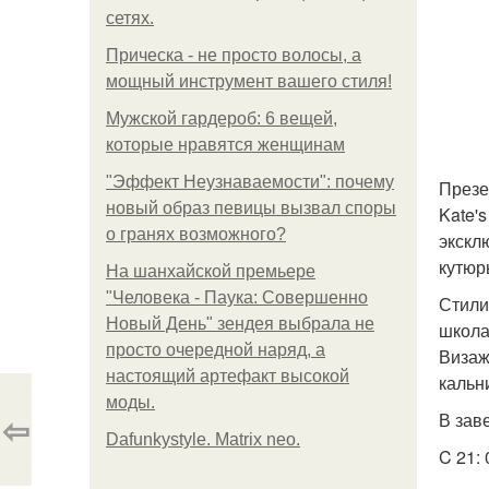
сетях.
Прическа - не просто волосы, а
мощный инструмент вашего стиля!
Мужской гардероб: 6 вещей,
которые нравятся женщинам
"Эффект Неузнаваемости": почему
Презе
новый образ певицы вызвал споры
Kate'
о гранях возможного?
экскл
кутюр
На шанхайской премьере
"Человека - Паука: Совершенно
Стили
Новый День" зендея выбрала не
школа
просто очередной наряд, а
Визаж
настоящий артефакт высокой
кальн
моды.
⇦
В зав
Dafunkystyle. Matrix neo.
C 21: 