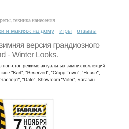
реты, техника нанесения
ки и макияж на дому
игры
отзывы
 зимняя версия грандиозного
 - Winter Looks.
 в нон-стоп режиме актуальных зимних коллекций
азине "Kari", "Reserved", "Cropp Town", "House",
"мегаспорт", "Date", Showroom "Veter", магазин