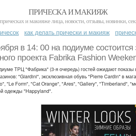
ПРИЧЕСКА И МАКИЯЖ
прическах и макияже лица, новости, отзывы, новинки, сек
ичесок
как делать прически и макияж
причес
оября в 14: 00 на подиуме состоится
ного проекта Fabrika Fashion Weekend
диуме ТРЦ "Фабрика" (3-я очередь) гостей ожидают показы
азинов: "Giardini", эксклюзивная обувь "Pierre Cardin" в маг
o", "Le Form", "Cat Orange", "Ares", "Gallery", "Timberland", 
ой одежды "Happyland".