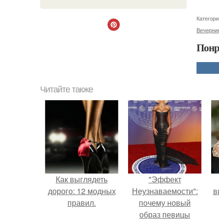
Категори
Вечерние
Понр
Читайте также
Как выглядеть
"Эффект
дорого: 12 модных
Неузнаваемости":
в
правил.
почему новый
образ певицы