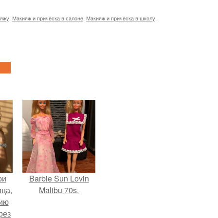
ияжу
,
Макияж и прическа в салоне
,
Макияж и прическа в школу
,
ои
Barbie Sun Lovin
ца,
Malibu 70s.
нию
рез