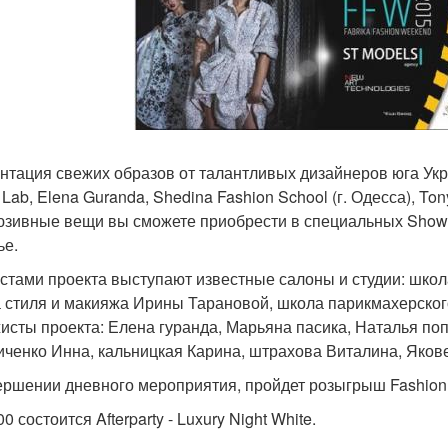
нтация свежих образов от талантливых дизайнеров юга Украи
s Lab, Elena Guranda, Shedina Fashion School (г. Одесса), 
юзивные вещи вы сможете приобрести в специальных Show -
ье.
стами проекта выступают известные салоны и студии: школа 
 стиля и макияжа Ирины Тарановой, школа парикмахерского 
исты проекта: Елена гуранда, Марьяна пасика, Наталья п
иченко Инна, кальницкая Карина, штрахова Виталина, Яков
ершении дневного мероприятия, пройдет розыгрыш Fashion 
00 состоится Afterparty - Luxury Night White.