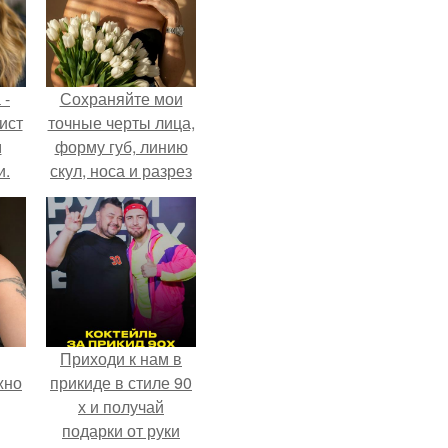
 -
Сохраняйте мои
ист
точные черты лица,
м
форму губ, линию
и.
скул, носа и разрез
глаз.
Приходи к нам в
жно
прикиде в стиле 90
х и получай
подарки от руки