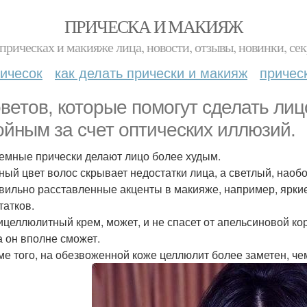
ПРИЧЕСКА И МАКИЯЖ
прическах и макияже лица, новости, отзывы, новинки, сек
ичесок
как делать прически и макияж
причес
оветов, которые помогут сделать лиц
ойным за счет оптических иллюзий.
ъемные прически делают лицо более худым.
мный цвет волос скрывает недостатки лица, а светлый, наобо
авильно расставленные акценты в макияже, например, яркие
татков.
тицеллюлитный крем, может, и не спасет от апельсиновой кор
а он вполне сможет.
оме того, на обезвоженной коже целлюлит более заметен, ч