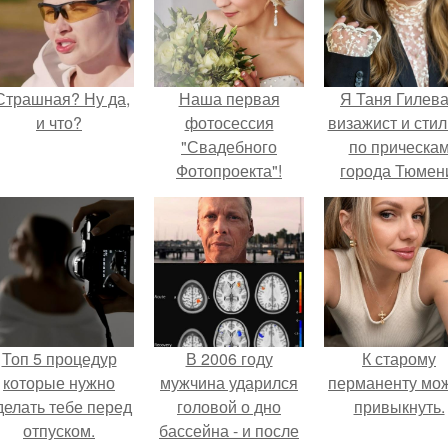
Страшная? Ну да,
Наша первая
Я Таня Гилева
и что?
фотосессия
визажист и стил
"Свадебного
по прическа
Фотопроекта"!
города Тюмен
Топ 5 процедур
В 2006 году
К старому
которые нужно
мужчина ударился
перманенту мо
делать тебе перед
головой о дно
привыкнуть.
отпуском.
бассейна - и после