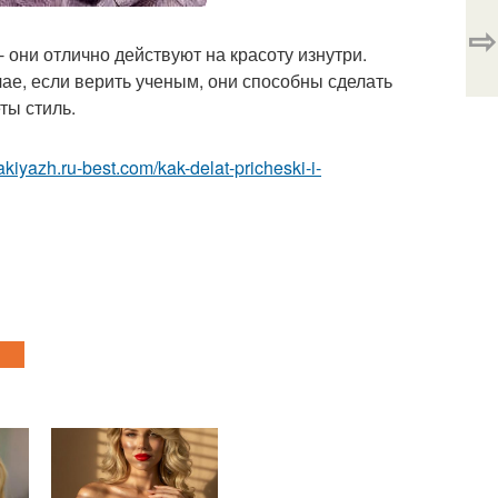
⇨
 они отлично действуют на красоту изнутри.
чае, если верить ученым, они способны сделать
ты стиль.
akiyazh.ru-best.com/kak-delat-pricheski-i-