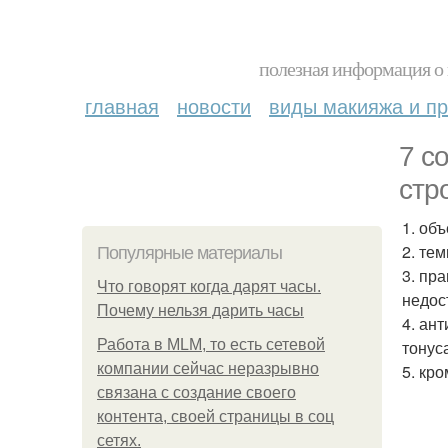
полезная информация о 
главная
новости
виды макияжа и пр
7 с
стр
1. об
2. те
Популярные материалы
3. пр
Что говорят когда дарят часы.
недос
Почему нельзя дарить часы
4. ан
Работа в MLM, то есть сетевой
тонус
компании сейчас неразрывно
5. кр
связана с создание своего
контента, своей страницы в соц
сетях.