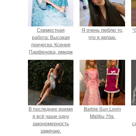
Совместная
Я очень люблю то,
"
работа: Высокая
что я делаю.
прическа: Ксения
Парфенова, имидж
- новая
лаборатория
"Персона".
В последнее время
Barbie Sun Lovin
я всё чаще одну
Malibu 70s.
закономерность
с
замечаю.