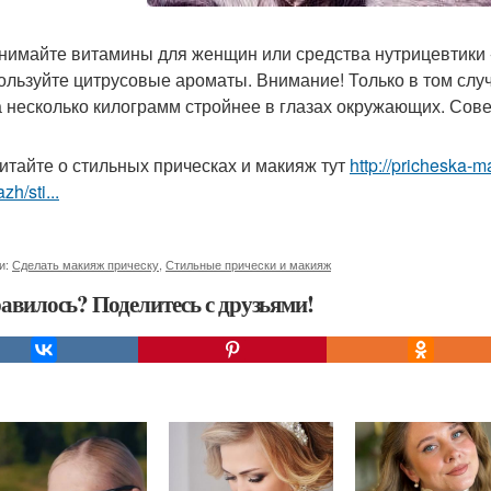
инимайте витамины для женщин или средства нутрицевтики -
пользуйте цитрусовые ароматы. Внимание! Только в том слу
а несколько килограмм стройнее в глазах окружающих. Сове
итайте о стильных прическах и макияж тут
http://pricheska-m
zh/sti...
и:
Сделать макияж прическу
,
Стильные прически и макияж
авилось? Поделитесь с друзьями!