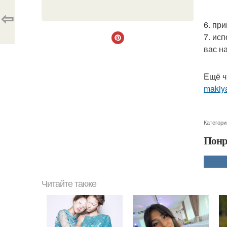
⇦
6. пр
7. ис
вас н
Ещё ч
makiya
Категори
Понр
Читайте также