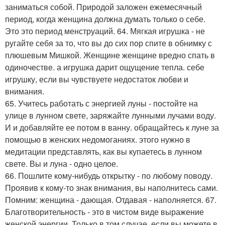
заниматься собой. Природой заложен ежемесячный
период, когда женщина должна думать только о себе.
Это это период менструаций. 64. Мягкая игрушка - не
ругайте себя за то, что вы до сих пор спите в обнимку с
плюшевым Мишкой. Женщине женщине вредно спать в
одиночестве. а игрушка дарит ощущение тепла. себе
игрушку, если вы чувствуете недостаток любви и
внимания.
65. Учитесь работать с энергией луны - постойте на
улице в лунном свете, заряжайте лунными лучами воду.
И и добавляйте ее потом в ванну. обращайтесь к луне за
помощью в женских недомоганиях. этого нужно в
медитации представлять, как вы купаетесь в лунном
свете. Вы и луна - одно целое.
66. Пошлите кому-нибудь открытку - по любому поводу.
Проявив к кому-то знак внимания, вы наполнитесь сами.
Помним: женщина - дающая. Отдавая - наполняется. 67.
Благотворительность - это в чистом виде выражение
женской энергии. Только в том случае, если вы можете в