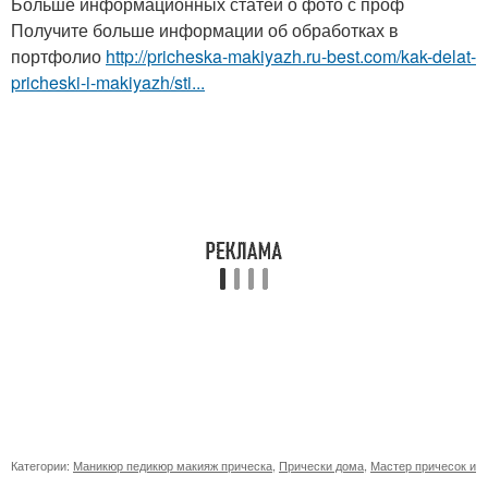
Больше информационных статей о фото с проф
Получите больше информации об обработках в
портфолио
http://pricheska-makiyazh.ru-best.com/kak-delat-
pricheski-i-makiyazh/sti...
Категории:
Маникюр педикюр макияж прическа
,
Прически дома
,
Мастер причесок и