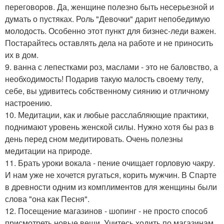
переговоров. Да, женщине полезно быть несерьезной и
думать о пустяках. Роль "Девочки" дарит непобедимую
молодость. Особенно этот пункт для бизнес-леди важен.
Постарайтесь оставлять дела на работе и не приносить
их в дом.
9. ванна с лепестками роз, маслами - это не баловство, а
необходимость! Подарив такую малость своему телу,
себе, вы удивитесь собственному сиянию и отличному
настроению.
10. Медитации, как и любые расслабляющие практики,
поднимают уровень женской силы. Нужно хотя бы раз в
день перед сном медитировать. Очень полезны
медитации на природе.
11. Брать уроки вокала - пение очищает горловую чакру.
И нам уже не хочется ругаться, корить мужчин. В Спарте
в древности одним из комплиментов для женщины были
слова "она как Песня".
12. Посещение магазинов - шопинг - не просто способ
присмотреть новые вещи. Учитесь ходить по магазинам,