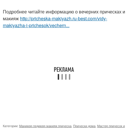
Подробнее читайте информацию о вечерних прическах и
макияж
http://pricheska-makiyazh.ru-best.com/vidy-
makiyazha-i-prichesok/vechern...
Категории:
Маникюр педикюр макияж прическа
,
Прически дома
,
Мастер причесок и