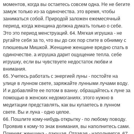
моментов, когда вы остаетесь совсем одна. Не не бегите
замуж только из-за одиночества. это время, чтобы
заниматься собой. Природой заложен ежемесячный
период, когда женщина должна думать только о себе.
Это это период менструаций. 64. Мягкая игрушка - не
ругайте себя за то, что вы до сих пор спите в обнимку с
плюшевым Мишкой. Женщине женщине вредно спать в
одиночестве. а игрушка дарит ощущение тепла. себе
игрушку, если вы чувствуете недостаток любви и
внимания.
65. Учитесь работать с энергией луны - постойте на
улице в лунном свете, заряжайте лунными лучами воду.
И и добавляйте ее потом в ванну. обращайтесь к луне за
помощью в женских недомоганиях. этого нужно в
медитации представлять, как вы купаетесь в лунном
свете. Вы и луна - одно целое.
66. Пошлите кому-нибудь открытку - по любому поводу.
Проявив к кому-то знак внимания, вы наполнитесь сами.
Помним: женщина - дающая. Отдавая - наполняется. 67.