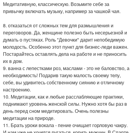
Медитативную, классическую. Возьмите себе за
привычку включать музыку, например за чашкой чая.
8. отказаться от сложных тем для размышления и
переговоров. Да, женщине полезно быть несерьезной и
думать о пустяках. Роль "Девочки" дарит непобедимую
молодость. Особенно этот пункт для бизнес-леди важен.
Постарайтесь оставлять дела на работе и не приносить
их в дом.
9. ванна с лепестками роз, маслами - это не баловство, а
необходимость! Подарив такую малость своему телу,
себе, вы удивитесь собственному сиянию и отличному
настроению.
10. Медитации, как и любые расслабляющие практики,
поднимают уровень женской силы. Нужно хотя бы раз в
день перед сном медитировать. Очень полезны
медитации на природе.
11. Брать уроки вокала - пение очищает горловую чакру.
И нам уже не хочется ругаться, корить мужчин. В Спарте