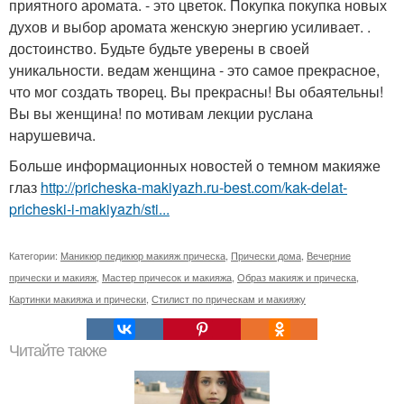
приятного аромата. - это цветок. Покупка покупка новых
духов и выбор аромата женскую энергию усиливает. .
достоинство. Будьте будьте уверены в своей
уникальности. ведам женщина - это самое прекрасное,
что мог создать творец. Вы прекрасны! Вы обаятельны!
Вы вы женщина! по мотивам лекции руслана
нарушевича.
Больше информационных новостей о темном макияже
глаз
http://pricheska-makiyazh.ru-best.com/kak-delat-
pricheski-i-makiyazh/sti...
Категории:
Маникюр педикюр макияж прическа
,
Прически дома
,
Вечерние
прически и макияж
,
Мастер причесок и макияжа
,
Образ макияж и прическа
,
Картинки макияжа и прически
,
Стилист по прическам и макияжу
Читайте также