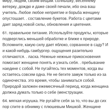
миру, людям, своим вещам: солнышку, весеннему
ветерку, дождю и даже своей печали, ибо она ваш
учитель. Любое любое неприятие и борьба женщину
опустошает. . составление букетов. Работа с цветами
дает заряд новой силы, обновления и цветения.
61. правильное питание. Используйте продукты, которые
подверглись меньшей обработке и ближе к природе.
Вспомните, какую силу дает яблоко, сорванное в саду? И
и какой-нибудь гамбургер. ощущения разительно
отличаются. . ласка. Нежные нежные прикосновения
помогают женщине понять и узнать себя. . пребывание
наедине с собой. Не пугайтесь тех моментов, когда вы
остаетесь совсем одна. Не не бегите замуж только из-за
одиночества. это время, чтобы заниматься собой.
Природой заложен ежемесячный период, когда женщина
должна думать только о себе (менструации.
64. мягкая игрушка. Не ругайте себя за то, что вы до сих
пор спите в обнимку с плюшевым Мишкой. Женщине