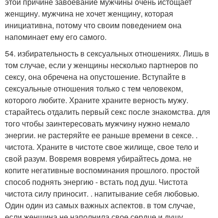
этой причине завоевание мужчины очень истощает
женщину. мужчина не хочет женщину, которая
инициативна, потому что своим поведением она
напоминает ему его самого.
54. избирательность в сексуальных отношениях. Лишь в
том случае, если у женщины несколько партнеров по
сексу, она обречена на опустошение. Вступайте в
сексуальные отношения только с тем человеком,
которого любите. Храните храните верность мужу.
старайтесь отдалить первый секс после знакомства. для
того чтобы заинтересовать мужчину нужно немало
энергии. не растеряйте ее раньше времени в сексе. .
чистота. Храните в чистоте свое жилище, свое тело и
свой разум. Вовремя вовремя убирайтесь дома. не
копите негативные воспоминания прошлого. простой
способ поднять энергию - встать под душ. Чистота
чистота силу приносит. . напитывание себя любовью.
Один один из самых важных аспектов. в том случае,
если женщина не наполнила свое сердце и душу