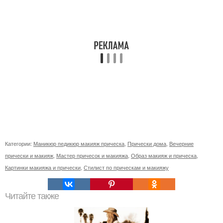
Категории:
Маникюр педикюр макияж прическа
,
Прически дома
,
Вечерние
прически и макияж
,
Мастер причесок и макияжа
,
Образ макияж и прическа
,
Картинки макияжа и прически
,
Стилист по прическам и макияжу
Читайте также