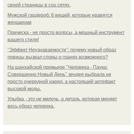
своей страницы в соц сетях.
Мужской гардероб: 6 вещей, которые нравятся
женщинам
Прическа - не просто волосы, а мощный инструмент
вашего стиля!
"Эффект Неузнаваемости": почему новый образ
певицы вызвал споры о гранях возможного?
На шанхайской премьере "Человека - Паука:
Совершенно Новый День" зендея выбрала не
просто очередной наряд, а настоящий артефакт
высокой моды.
Улыбка - это не мелочь, а деталь, которая меняет
весь образ человека.