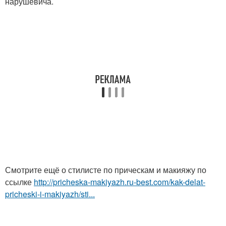
нарушевича.
Смотрите ещё о стилисте по прическам и макияжу по
ссылке
http://pricheska-makiyazh.ru-best.com/kak-delat-
pricheski-i-makiyazh/sti...