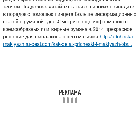
тенями Подробнее читайте статьи о широких приведите
в порядок с помощью пинцета Больше информационных
статей о румяной здесьСмотрите ещё информацию о
кремообразных или жирные румяна \u2014 прекрасное
решение для омолаживающего макияжа
http://pricheska-
makiyazh.ru-best.com/kak-delat-pricheski-i-makiyazh/obr...