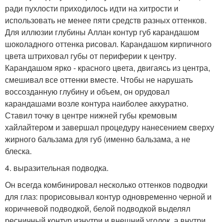
ради пухлости приходилось идти на хитрости и
использовать не менее пяти средств разных оттенков.
Для иллюзии глубины Аллан контур губ карандашом
шоколадного оттенка рисовал. Карандашом кирпичного
цвета штриховал губы от периферии к центру.
Карандашом ярко - красного цвета, двигаясь из центра,
смешивал все оттенки вместе. Чтобы не нарушать
воссозданную глубину и объем, он орудовал
карандашами возле контура наиболее аккуратно.
Ставил точку в центре нижней губы кремовым
хайлайтером и завершал процедуру нанесением сверху
жирного бальзама для губ (именно бальзама, а не
блеска.
4. выразительная подводка.
Он всегда комбинировал несколько оттенков подводки
для глаз: прорисовывал контур одновременно черной и
коричневой подводкой, белой подводкой выделял
ресничный контур изнутри и внешний уголок, а внутри